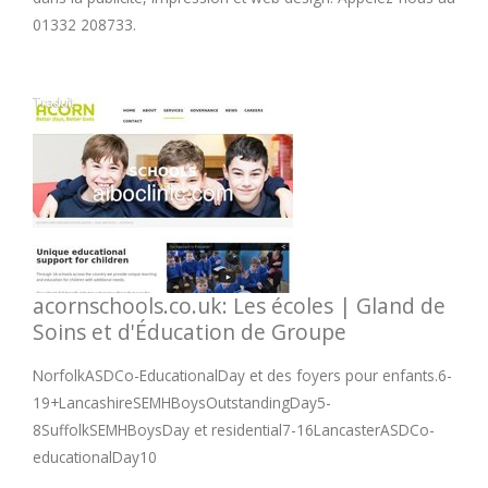
01332 208733.
acornschools.co.uk: Les écoles | Gland de
Soins et d'Éducation de Groupe
NorfolkASDCo-EducationalDay et des foyers pour enfants.6-
19+LancashireSEMHBoysOutstandingDay5-
8SuffolkSEMHBoysDay et residential7-16LancasterASDCo-
educationalDay10