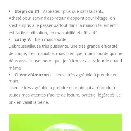
U
Steph du 31
- Aspirateur plus que satisfaisant...
Acheté pour servir d'aspirateur d'appoint pour l'étage, on
V
s'est surpris à le passer partout dans la maison tellement il
est facile d'utilisation, en maniabilité et efficacité.
W
cathy V.
- bien mais lourde
Débroussailleuse très puissante, une très grande efficacité
X
de coupe, très maniable, mais bien que moins lourde qu'une
débroussailleuse thermique, je là trouve assez lourde quand
Y
même
Client d'Amazon
- Liseuse très agréable à prendre en
main.
Z
Liseuse très agréable à prendre en main qui a répondu à
toutes mes attentes (facilité de lecture, batterie, légèreté). Le
prix en valait la peine.