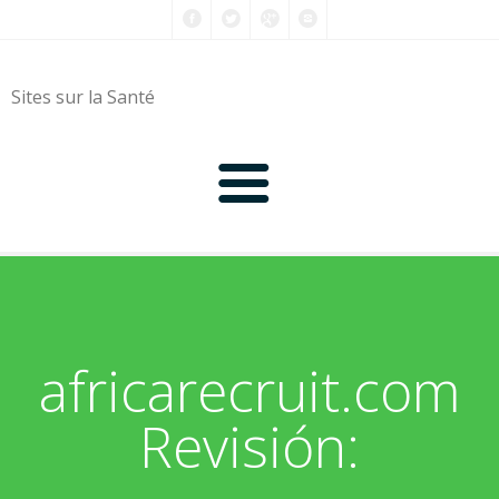
Sites sur la Santé
0-9
A
africarecruit.com
B
Revisión:
C
D