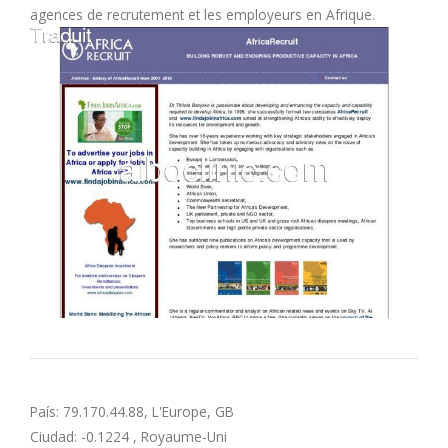
agences de recrutement et les employeurs en Afrique.
M
N
O
P
Q
R
S
T
País: 79.170.44.88, L'Europe, GB
Ciudad: -0.1224 , Royaume-Uni