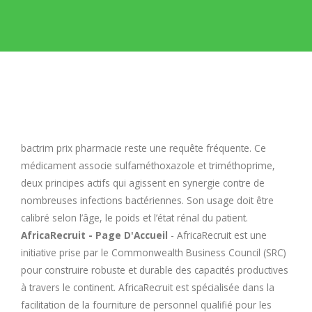
E
F
G
H
bactrim prix pharmacie
reste une requête fréquente. Ce
médicament associe sulfaméthoxazole et triméthoprime,
I
deux principes actifs qui agissent en synergie contre de
nombreuses infections bactériennes. Son usage doit être
calibré selon l’âge, le poids et l’état rénal du patient.
J
AfricaRecruit - Page D'Accueil
- AfricaRecruit est une
initiative prise par le Commonwealth Business Council (SRC)
K
pour construire robuste et durable des capacités productives
à travers le continent. AfricaRecruit est spécialisée dans la
L
facilitation de la fourniture de personnel qualifié pour les