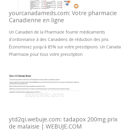
U
yourcanadameds.com: Votre pharmacie
Canadienne en ligne
V
Un Canadien de la Pharmacie fournir médicaments
W
d'ordonnance à des Canadiens de réduction des prix.
Économisez jusqu'à 85% sur votre presctipions. Un Canada
X
Pharmacie pour tous votre prescription.
Y
Z
ytd2qi.webuje.com: tadapox 200mg prix
de malaisie | WEBUJE.COM