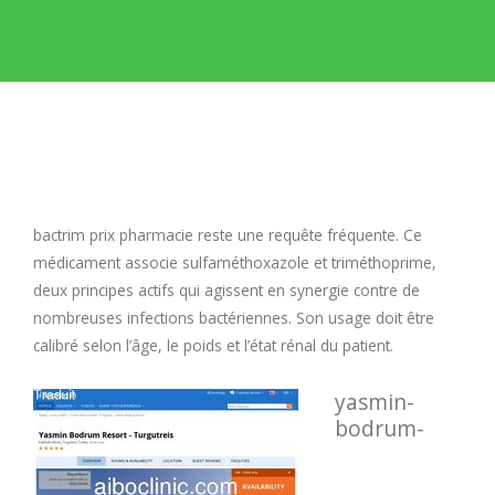
E
F
G
H
bactrim prix pharmacie
reste une requête fréquente. Ce
médicament associe sulfaméthoxazole et triméthoprime,
I
deux principes actifs qui agissent en synergie contre de
nombreuses infections bactériennes. Son usage doit être
calibré selon l’âge, le poids et l’état rénal du patient.
J
yasmin-
K
bodrum-
L