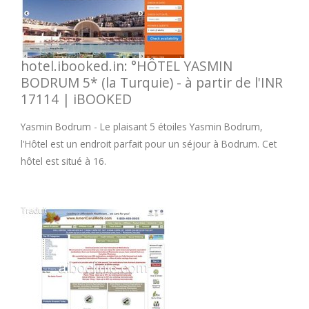
M
N
hotel.ibooked.in: °HÔTEL YASMIN
BODRUM 5* (la Turquie) - à partir de l'INR
O
17114 | iBOOKED
Yasmin Bodrum - Le plaisant 5 étoiles Yasmin Bodrum,
P
l'Hôtel est un endroit parfait pour un séjour à Bodrum. Cet
hôtel est situé à 16.
Q
R
S
T