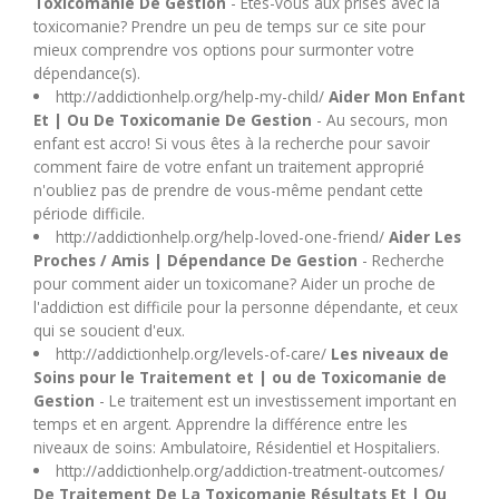
Toxicomanie De Gestion
- Êtes-vous aux prises avec la
U
toxicomanie? Prendre un peu de temps sur ce site pour
mieux comprendre vos options pour surmonter votre
dépendance(s).
V
http://addictionhelp.org/help-my-child/
Aider Mon Enfant
Et | Ou De Toxicomanie De Gestion
- Au secours, mon
W
enfant est accro! Si vous êtes à la recherche pour savoir
comment faire de votre enfant un traitement approprié
n'oubliez pas de prendre de vous-même pendant cette
X
période difficile.
http://addictionhelp.org/help-loved-one-friend/
Aider Les
Y
Proches / Amis | Dépendance De Gestion
- Recherche
pour comment aider un toxicomane? Aider un proche de
l'addiction est difficile pour la personne dépendante, et ceux
Z
qui se soucient d'eux.
http://addictionhelp.org/levels-of-care/
Les niveaux de
Soins pour le Traitement et | ou de Toxicomanie de
Gestion
- Le traitement est un investissement important en
temps et en argent. Apprendre la différence entre les
niveaux de soins: Ambulatoire, Résidentiel et Hospitaliers.
http://addictionhelp.org/addiction-treatment-outcomes/
De Traitement De La Toxicomanie Résultats Et | Ou