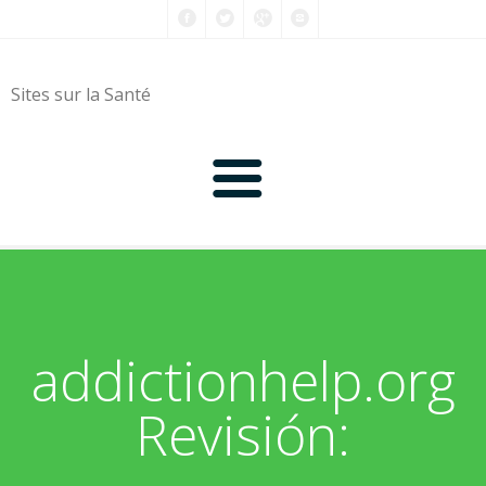
Sites sur la Santé
0-9
A
addictionhelp.org
B
Revisión:
C
D