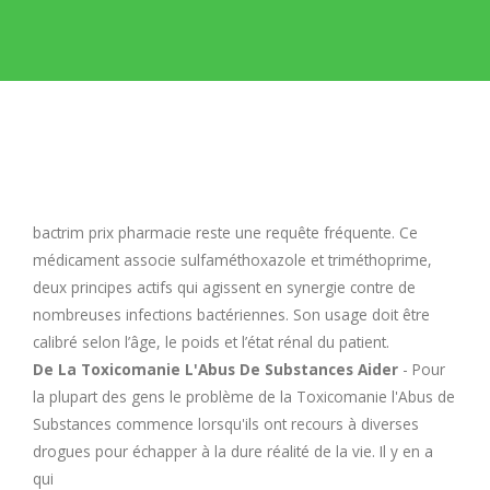
E
F
G
H
bactrim prix pharmacie
reste une requête fréquente. Ce
médicament associe sulfaméthoxazole et triméthoprime,
I
deux principes actifs qui agissent en synergie contre de
nombreuses infections bactériennes. Son usage doit être
calibré selon l’âge, le poids et l’état rénal du patient.
J
De La Toxicomanie L'Abus De Substances Aider
- Pour
la plupart des gens le problème de la Toxicomanie l'Abus de
K
Substances commence lorsqu'ils ont recours à diverses
drogues pour échapper à la dure réalité de la vie. Il y en a
L
qui