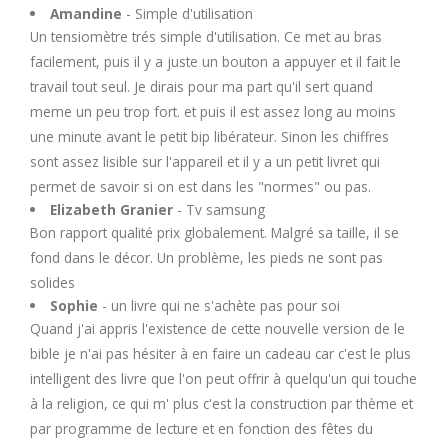
U
Amandine
- Simple d'utilisation
Un tensiomètre trés simple d'utilisation. Ce met au bras
facilement, puis il y a juste un bouton a appuyer et il fait le
V
travail tout seul. Je dirais pour ma part qu'il sert quand
meme un peu trop fort. et puis il est assez long au moins
W
une minute avant le petit bip libérateur. Sinon les chiffres
sont assez lisible sur l'appareil et il y a un petit livret qui
X
permet de savoir si on est dans les "normes" ou pas.
Elizabeth Granier
- Tv samsung
Y
Bon rapport qualité prix globalement. Malgré sa taille, il se
fond dans le décor. Un problème, les pieds ne sont pas
solides
Z
Sophie
- un livre qui ne s'achète pas pour soi
Quand j'ai appris l'existence de cette nouvelle version de le
bible je n'ai pas hésiter à en faire un cadeau car c'est le plus
intelligent des livre que l'on peut offrir à quelqu'un qui touche
à la religion, ce qui m' plus c'est la construction par thème et
par programme de lecture et en fonction des fêtes du