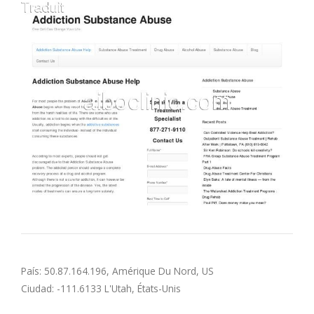
M
N
O
P
Q
R
S
País: 50.87.164.196, Amérique Du Nord, US
T
Ciudad: -111.6133 L'Utah, États-Unis