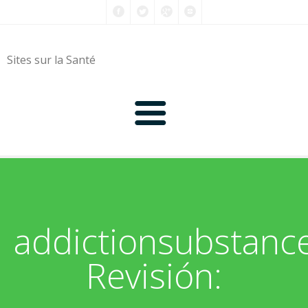
Sites sur la Santé
0-9
A
addictionsubstanc
B
Revisión:
C
D