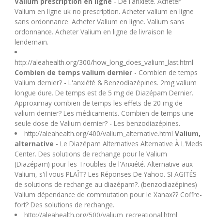
Valium prescription en ligne
- De l'anxiété. Acheter
U
Valium en ligne uk no prescription. Acheter valium en ligne
sans ordonnance. Acheter Valium en ligne. Valium sans
ordonnance. Acheter Valium en ligne de livraison le
V
lendemain.
W
http://aleahealth.org/300/how_long_does_valium_last.html
Combien de temps valium dernier
- Combien de temps
Valium dernier? - L'anxiété & Benzodiazépines. 2mg valium
X
longue dure. De temps est de 5 mg de Diazépam Dernier.
Approximay combien de temps les effets de 20 mg de
Y
valium dernier? Les médicaments. Combien de temps une
seule dose de Valium dernier? - Les benzodiazépines.
http://aleahealth.org/400/valium_alternative.html
Valium,
Z
alternative
- Le Diazépam Alternatives Alternative À L'Meds
Center. Des solutions de rechange pour le Valium
(Diazépam) pour les Troubles de l'Anxiété. Alternative aux
Valium, s'il vous PLAÎT? Les Réponses De Yahoo. SI AGITÉS
de solutions de rechange au diazépam?. (benzodiazépines)
Valium dépendance de commutation pour le Xanax?? Coffre-
fort? Des solutions de rechange.
http://aleahealth.org/500/valium_recreational.html