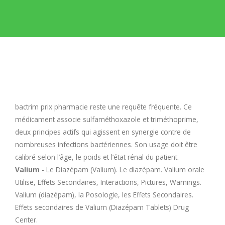
E
F
G
H
bactrim prix pharmacie
reste une requête fréquente. Ce
médicament associe sulfaméthoxazole et triméthoprime,
I
deux principes actifs qui agissent en synergie contre de
nombreuses infections bactériennes. Son usage doit être
calibré selon l’âge, le poids et l’état rénal du patient.
J
Valium
- Le Diazépam (Valium). Le diazépam. Valium orale
Utilise, Effets Secondaires, Interactions, Pictures, Warnings.
K
Valium (diazépam), la Posologie, les Effets Secondaires.
Effets secondaires de Valium (Diazépam Tablets) Drug
L
Center.