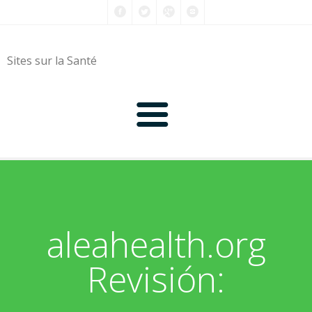
Sites sur la Santé
0-9
A
aleahealth.org
B
Revisión:
C
D