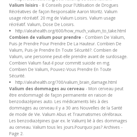
Valium loisirs
- 8 Conseils pour l'Utilisation de Drogues
Récréatives de façon Responsable Aaron Moritz. Valium
usage récréatif. 20 mg de Valium Loisirs. Valium usage
récréatif. Valium, Dose De Loisirs.
http://aleahealth.org/600/how_much_valium_to_take.html
Combien de valium pour prendre
- Combien De Valium,
Puis-Je Prendre Pour Prendre De La Hauteur. Combien De
Valium, Puis-Je Prendre En Toute Sécurité?. Combien de
Valium, une personne peut-elle prendre avant de surdosage.
Combien Valium faut-il pour committ suicide en mg.
Combien De Valium, Pouvez-Vous Prendre En Toute
Sécurité.
http://aleahealth.org/700/valium_brain_damage.html
Valium des dommages au cerveau
- Mon cerveau peut
être endommagé de façon permanente en raison de
benzodiazépines auto. Les médicaments liés à des
dommages au cerveau il y a 30 ans Nouvelles de la Santé
de mode de Vie. Valium Abus et Traumatismes cérébraux.
Les benzodiazépines (par ex. le Valium) lié à des dommages
au cerveau. Valium tous les jours.Pourquoi pas? Archives -
Page 2.