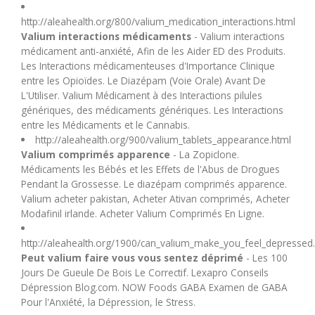
http://aleahealth.org/800/valium_medication_interactions.html
Valium interactions médicaments
- Valium interactions
médicament anti-anxiété, Afin de les Aider ED des Produits.
Les Interactions médicamenteuses d'Importance Clinique
entre les Opioïdes. Le Diazépam (Voie Orale) Avant De
L'Utiliser. Valium Médicament à des Interactions pilules
génériques, des médicaments génériques. Les Interactions
entre les Médicaments et le Cannabis.
http://aleahealth.org/900/valium_tablets_appearance.html
Valium comprimés apparence
- La Zopiclone.
Médicaments les Bébés et les Effets de l'Abus de Drogues
Pendant la Grossesse. Le diazépam comprimés apparence.
Valium acheter pakistan, Acheter Ativan comprimés, Acheter
Modafinil irlande. Acheter Valium Comprimés En Ligne.
http://aleahealth.org/1900/can_valium_make_you_feel_depressed
Peut valium faire vous vous sentez déprimé
- Les 100
Jours De Gueule De Bois Le Correctif. Lexapro Conseils
Dépression Blog.com. NOW Foods GABA Examen de GABA
Pour l'Anxiété, la Dépression, le Stress.