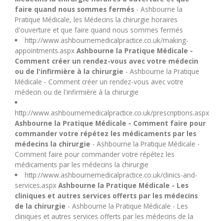
U
faire quand nous sommes fermés
- Ashbourne la
Pratique Médicale, les Médecins la chirurgie horaires
d'ouverture et que faire quand nous sommes fermés
V
http://www.ashbournemedicalpractice.co.uk/making-
appointments.aspx
Ashbourne la Pratique Médicale -
W
Comment créer un rendez-vous avec votre médecin
ou de l'infirmière à la chirurgie
- Ashbourne la Pratique
Médicale - Comment créer un rendez-vous avec votre
X
médecin ou de l'infirmière à la chirurgie
http://www.ashbournemedicalpractice.co.uk/prescriptions.aspx
Y
Ashbourne la Pratique Médicale - Comment faire pour
commander votre répétez les médicaments par les
Z
médecins la chirurgie
- Ashbourne la Pratique Médicale -
Comment faire pour commander votre répétez les
médicaments par les médecins la chirurgie
http://www.ashbournemedicalpractice.co.uk/clinics-and-
services.aspx
Ashbourne la Pratique Médicale - Les
cliniques et autres services offerts par les médecins
de la chirurgie
- Ashbourne la Pratique Médicale - Les
cliniques et autres services offerts par les médecins de la