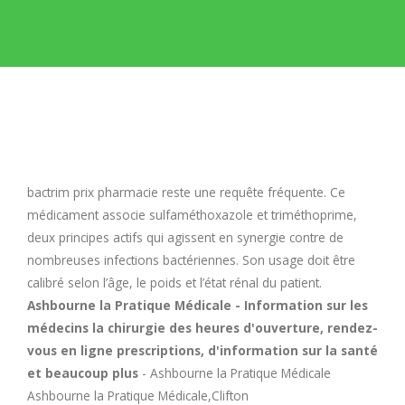
E
F
G
H
bactrim prix pharmacie
reste une requête fréquente. Ce
médicament associe sulfaméthoxazole et triméthoprime,
I
deux principes actifs qui agissent en synergie contre de
nombreuses infections bactériennes. Son usage doit être
calibré selon l’âge, le poids et l’état rénal du patient.
J
Ashbourne la Pratique Médicale - Information sur les
médecins la chirurgie des heures d'ouverture, rendez-
K
vous en ligne prescriptions, d'information sur la santé
et beaucoup plus
- Ashbourne la Pratique Médicale
L
Ashbourne la Pratique Médicale,Clifton