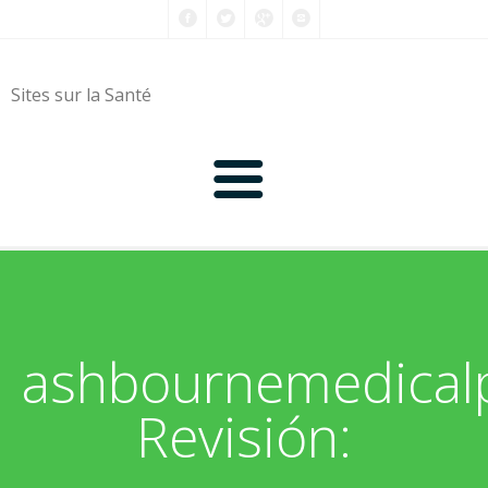
Sites sur la Santé
0-9
A
ashbournemedicalp
B
Revisión:
C
D