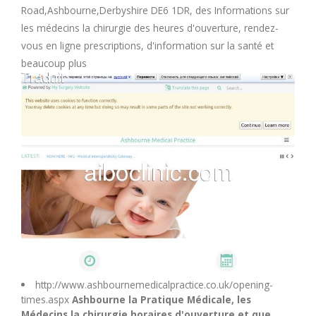
Road,Ashbourne,Derbyshire DE6 1DR, des Informations sur
M
les médecins la chirurgie des heures d'ouverture, rendez-
vous en ligne prescriptions, d'information sur la santé et
N
beaucoup plus
O
P
Q
R
S
http://www.ashbournemedicalpractice.co.uk/opening-
T
times.aspx
Ashbourne la Pratique Médicale, les
Médecins la chirurgie horaires d'ouverture et que