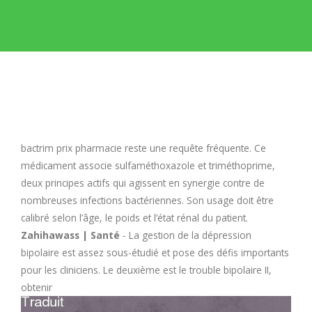
E
F
G
H
bactrim prix pharmacie
reste une requête fréquente. Ce
médicament associe sulfaméthoxazole et triméthoprime,
I
deux principes actifs qui agissent en synergie contre de
nombreuses infections bactériennes. Son usage doit être
calibré selon l’âge, le poids et l’état rénal du patient.
J
Zahihawass | Santé
- La gestion de la dépression
bipolaire est assez sous-étudié et pose des défis importants
K
pour les cliniciens. Le deuxième est le trouble bipolaire II,
obtenir
L