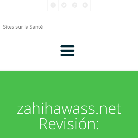
Sites sur la Santé
0-9
A
zahihawass.net
B
Revisión:
C
D