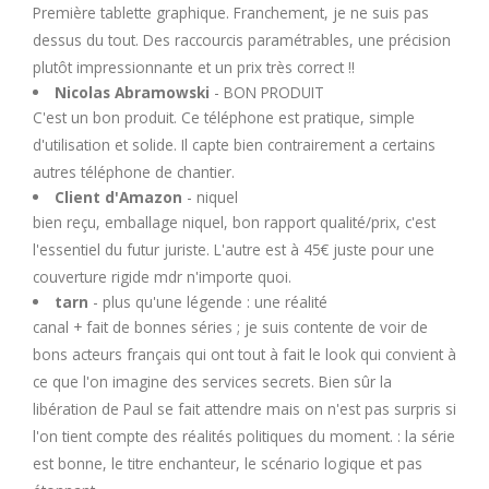
Première tablette graphique. Franchement, je ne suis pas
U
dessus du tout. Des raccourcis paramétrables, une précision
plutôt impressionnante et un prix très correct !!
V
Nicolas Abramowski
- BON PRODUIT
C'est un bon produit. Ce téléphone est pratique, simple
W
d'utilisation et solide. Il capte bien contrairement a certains
autres téléphone de chantier.
X
Client d'Amazon
- niquel
bien reçu, emballage niquel, bon rapport qualité/prix, c'est
l'essentiel du futur juriste. L'autre est à 45€ juste pour une
Y
couverture rigide mdr n'importe quoi.
tarn
- plus qu'une légende : une réalité
Z
canal + fait de bonnes séries ; je suis contente de voir de
bons acteurs français qui ont tout à fait le look qui convient à
ce que l'on imagine des services secrets. Bien sûr la
libération de Paul se fait attendre mais on n'est pas surpris si
l'on tient compte des réalités politiques du moment. : la série
est bonne, le titre enchanteur, le scénario logique et pas