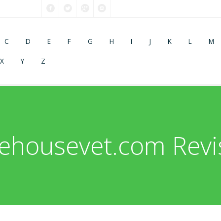
C
D
E
F
G
H
I
J
K
L
M
X
Y
Z
ehousevet.com Revi