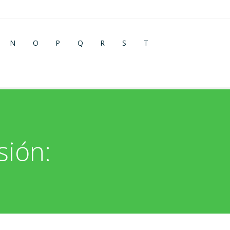
N
O
P
Q
R
S
T
sión: