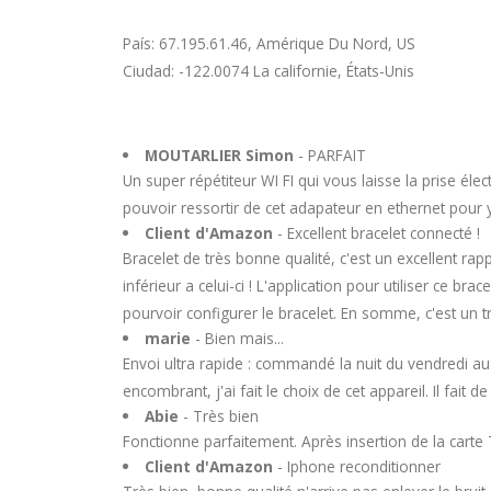
País: 67.195.61.46, Amérique Du Nord, US
Ciudad: -122.0074 La californie, États-Unis
MOUTARLIER Simon
- PARFAIT
Un super répétiteur WI FI qui vous laisse la prise éle
pouvoir ressortir de cet adapateur en ethernet pour 
Client d'Amazon
- Excellent bracelet connecté !
Bracelet de très bonne qualité, c'est un excellent rappo
inférieur a celui-ci ! L'application pour utiliser ce 
pourvoir configurer le bracelet. En somme, c'est un 
marie
- Bien mais...
Envoi ultra rapide : commandé la nuit du vendredi a
encombrant, j'ai fait le choix de cet appareil. Il fait d
Abie
- Très bien
Fonctionne parfaitement. Après insertion de la cart
Client d'Amazon
- Iphone reconditionner