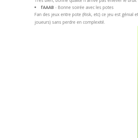
Très bien, bonne qualité n'arrive pas enlever le bruit
fAAAB
- Bonne soirée avec les potes
Fan des jeux entre pote (Risk, etc) ce jeu est génial et
joueurs) sans perdre en complexité.