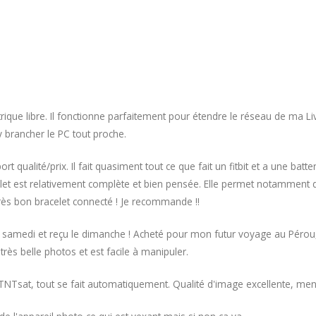
ctrique libre. Il fonctionne parfaitement pour étendre le réseau de ma Li
y brancher le PC tout proche.
rt qualité/prix. Il fait quasiment tout ce que fait un fitbit et a une batt
bracelet est relativement complète et bien pensée. Elle permet notamment 
très bon bracelet connecté ! Je recommande !!
u samedi et reçu le dimanche ! Acheté pour mon futur voyage au Pérou
e très belle photos et est facile à manipuler.
e TNTsat, tout se fait automatiquement. Qualité d'image excellente, m