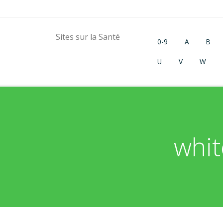
Sites sur la Santé
0-9
A
B
U
V
W
whit