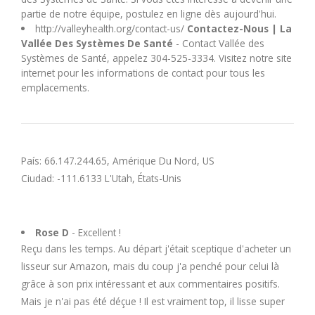
U
partie de notre équipe, postulez en ligne dès aujourd'hui.
http://valleyhealth.org/contact-us/
Contactez-Nous | La
Vallée Des Systèmes De Santé
- Contact Vallée des
V
Systèmes de Santé, appelez 304-525-3334. Visitez notre site
internet pour les informations de contact pour tous les
W
emplacements.
X
País: 66.147.244.65, Amérique Du Nord, US
Y
Ciudad: -111.6133 L'Utah, États-Unis
Z
Rose D
- Excellent !
Reçu dans les temps. Au départ j'était sceptique d'acheter un
lisseur sur Amazon, mais du coup j'a penché pour celui là
grâce à son prix intéressant et aux commentaires positifs.
Mais je n'ai pas été déçue ! Il est vraiment top, il lisse super