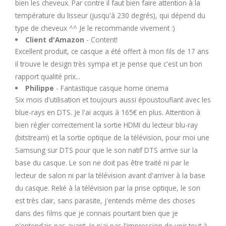
bien les cheveux. Par contre il faut bien faire attention à la
température du lisseur (jusqu'à 230 degrés), qui dépend du
type de cheveux ^^ Je le recommande vivement :)
Client d'Amazon
- Content!
Excellent produit, ce casque a été offert à mon fils de 17 ans
il trouve le design très sympa et je pense que c'est un bon
rapport qualité prix...
Philippe
- Fantastique casque home cinema
Six mois d'utilisation et toujours aussi époustouflant avec les
blue-rays en DTS. Je l'ai acquis à 165€ en plus. Attention à
bien régler correctement la sortie HDMI du lecteur blu-ray
(bitstream) et la sortie optique de la télévision, pour moi une
Samsung sur DTS pour que le son natif DTS arrive sur la
base du casque. Le son ne doit pas être traité ni par le
lecteur de salon ni par la télévision avant d'arriver à la base
du casque. Relié à la télévision par la prise optique, le son
est très clair, sans parasite, j'entends même des choses
dans des films que je connais pourtant bien que je
n'entendais pas avant. Je n'ai pas l'impression de voir tout à