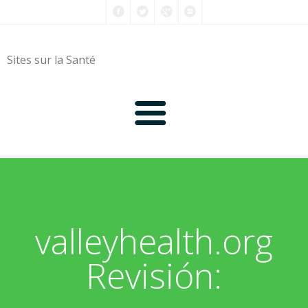
Sites sur la Santé
0-9
A
valleyhealth.org
B
Revisión:
C
D