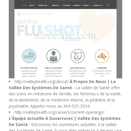
M
N
O
P
Q
http://valleyhealth.org/about/
À Propos De Nous | La
Vallée Des Systèmes De Santé
- La vallée de Santé offre
R
des soins en médecine de famille, les femmes's de la santé,
de la dentisterie, de la médecine interne, la pédiatrie et la
S
psychiatrie. Appelez-nous au 304-525-3334.
http://valleyhealth.org/careers/current-openings/
L'Équipe Actuelle À Ouvertures | Vallée Des Systèmes
T
De Santé
- Découvrez les ouvertures actuelles à la Vallée
des Systèmes de Santé. Si vous êtes intéressé à devenir une