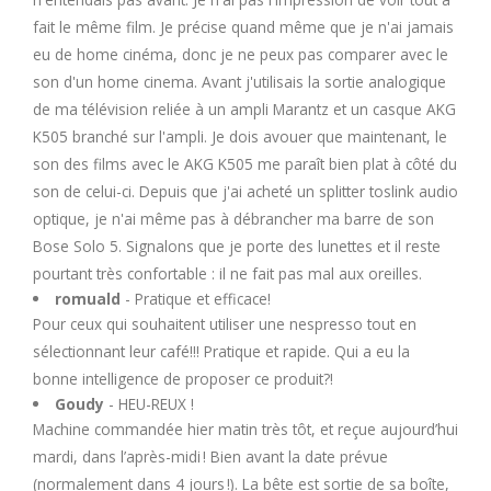
fait le même film. Je précise quand même que je n'ai jamais
eu de home cinéma, donc je ne peux pas comparer avec le
son d'un home cinema. Avant j'utilisais la sortie analogique
de ma télévision reliée à un ampli Marantz et un casque AKG
K505 branché sur l'ampli. Je dois avouer que maintenant, le
son des films avec le AKG K505 me paraît bien plat à côté du
son de celui-ci. Depuis que j'ai acheté un splitter toslink audio
optique, je n'ai même pas à débrancher ma barre de son
Bose Solo 5. Signalons que je porte des lunettes et il reste
pourtant très confortable : il ne fait pas mal aux oreilles.
romuald
- Pratique et efficace!
Pour ceux qui souhaitent utiliser une nespresso tout en
sélectionnant leur café!!! Pratique et rapide. Qui a eu la
bonne intelligence de proposer ce produit?!
Goudy
- HEU-REUX !
Machine commandée hier matin très tôt, et reçue aujourd’hui
mardi, dans l’après-midi ! Bien avant la date prévue
(normalement dans 4 jours !). La bête est sortie de sa boîte,