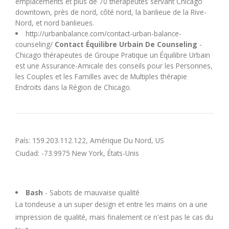
emplacements et plus de 70 thérapeutes servant Chicago
U
downtown, près de nord, côté nord, la banlieue de la Rive-
Nord, et nord banlieues.
http://urbanbalance.com/contact-urban-balance-
V
counseling/
Contact Équilibre Urbain De Counseling
-
Chicago thérapeutes de Groupe Pratique un Équilibre Urbain
W
est une Assurance-Amicale des conseils pour les Personnes,
les Couples et les Familles avec de Multiples thérapie
Endroits dans la Région de Chicago.
X
Y
País: 159.203.112.122, Amérique Du Nord, US
Z
Ciudad: -73.9975 New York, États-Unis
Bash
- Sabots de mauvaise qualité
La tondeuse a un super design et entre les mains on a une
impression de qualité, mais finalement ce n'est pas le cas du