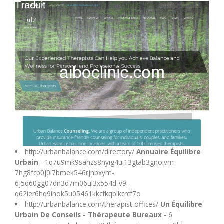
M
N
O
P
Q
R
http://urbanbalance.com/directory/
Annuaire Équilibre
Urbain
- 1q7u9mk9sahzs8nyig4ui13gtab3gnoivm-
7hg8fcp0j0i7bmek546rjnbxym-
S
6j5q60gg07dn3d7m06ul3x554d-v9-
q62ier6hq9ihok5u05461kkcfkqblkcrcf7o
T
http://urbanbalance.com/therapist-offices/
Un Équilibre
Urbain De Conseils - Thérapeute Bureaux
- 6