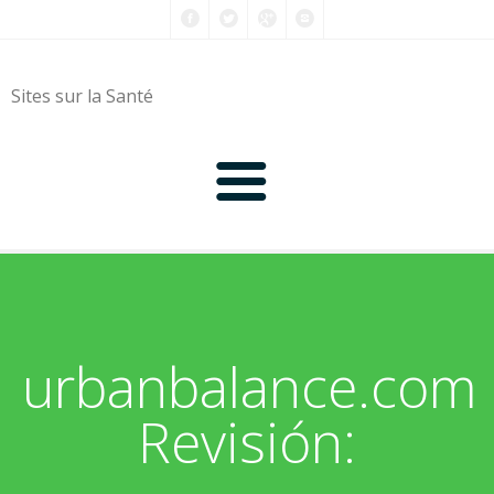
Sites sur la Santé
0-9
A
urbanbalance.com
B
Revisión:
C
D