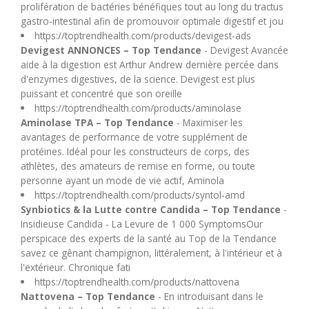
prolifération de bactéries bénéfiques tout au long du tractus
U
gastro-intestinal afin de promouvoir optimale digestif et jou
https://toptrendhealth.com/products/devigest-ads
V
Devigest ANNONCES – Top Tendance
- Devigest Avancée
aide à la digestion est Arthur Andrew dernière percée dans
d'enzymes digestives, de la science. Devigest est plus
W
puissant et concentré que son oreille
https://toptrendhealth.com/products/aminolase
X
Aminolase TPA – Top Tendance
- Maximiser les
avantages de performance de votre supplément de
protéines. Idéal pour les constructeurs de corps, des
Y
athlètes, des amateurs de remise en forme, ou toute
personne ayant un mode de vie actif, Aminola
https://toptrendhealth.com/products/syntol-amd
Z
Synbiotics & la Lutte contre Candida – Top Tendance
-
Insidieuse Candida - La Levure de 1 000 SymptomsOur
perspicace des experts de la santé au Top de la Tendance
savez ce gênant champignon, littéralement, à l'intérieur et à
l'extérieur. Chronique fati
https://toptrendhealth.com/products/nattovena
Nattovena – Top Tendance
- En introduisant dans le