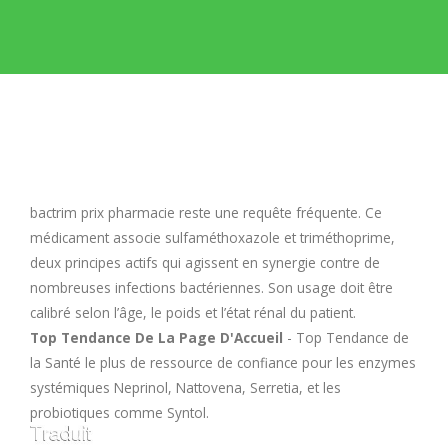
E
F
G
H
bactrim prix pharmacie
reste une requête fréquente. Ce
médicament associe sulfaméthoxazole et triméthoprime,
I
deux principes actifs qui agissent en synergie contre de
nombreuses infections bactériennes. Son usage doit être
calibré selon l’âge, le poids et l’état rénal du patient.
J
Top Tendance De La Page D'Accueil
- Top Tendance de
la Santé le plus de ressource de confiance pour les enzymes
K
systémiques Neprinol, Nattovena, Serretia, et les
probiotiques comme Syntol.
L