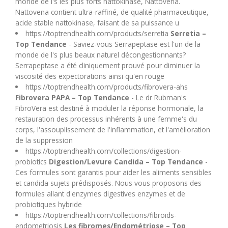
monde de l's les plus forts nattokinase, Nattovena.
Nattovena contient ultra-raffiné, de qualité pharmaceutique,
acide stable nattokinase, faisant de sa puissance u
https://toptrendhealth.com/products/serretia
Serretia –
Top Tendance
- Saviez-vous Serrapeptase est l'un de la
monde de l's plus beaux naturel décongestionnants?
Serrapeptase a été cliniquement prouvé pour diminuer la
viscosité des expectorations ainsi qu'en rouge
https://toptrendhealth.com/products/fibrovera-ahs
Fibrovera PAPA – Top Tendance
- Le dr Rubman's
FibroVera est destiné à moduler la réponse hormonale, la
restauration des processus inhérents à une femme's du
corps, l'assouplissement de l'inflammation, et l'amélioration
de la suppression
https://toptrendhealth.com/collections/digestion-
probiotics
Digestion/Levure Candida – Top Tendance
-
Ces formules sont garantis pour aider les aliments sensibles
et candida sujets prédisposés. Nous vous proposons des
formules allant d'enzymes digestives enzymes et de
probiotiques hybride
https://toptrendhealth.com/collections/fibroids-
endometriosis
Les fibromes/Endométriose – Top