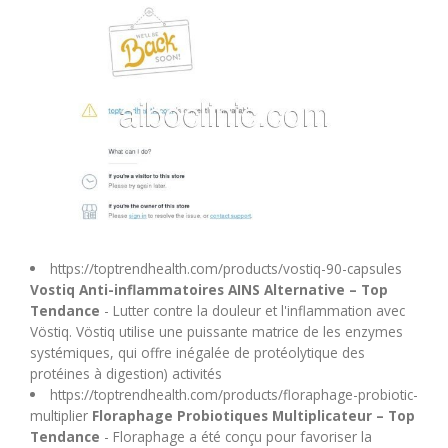
M
N
O
P
Q
https://toptrendhealth.com/products/vostiq-90-capsules
Vostiq Anti-inflammatoires AINS Alternative – Top
R
Tendance
- Lutter contre la douleur et l'inflammation avec
Vöstiq. Vöstiq utilise une puissante matrice de les enzymes
systémiques, qui offre inégalée de protéolytique des
S
protéines à digestion) activités
https://toptrendhealth.com/products/floraphage-probiotic-
T
multiplier
Floraphage Probiotiques Multiplicateur – Top
Tendance
- Floraphage a été conçu pour favoriser la