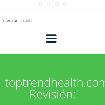
Sites sur la Santé
0-9
A
toptrendhealth.co
B
Revisión:
C
D