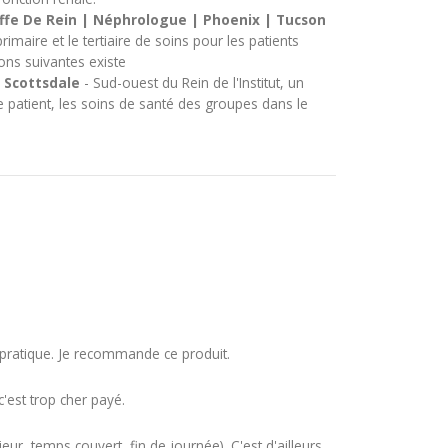
effe De Rein | Néphrologue | Phoenix | Tucson
imaire et le tertiaire de soins pour les patients
ons suivantes existe
 Scottsdale
- Sud-ouest du Rein de l'Institut, un
e patient, les soins de santé des groupes dans le
s pratique. Je recommande ce produit.
c'est trop cher payé.
eur, temps couvert, fin de journée). C'est d'ailleurs