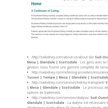
http://swkidney.com/about-us/about-ski/
Sud-Oue
Mesa | Glendale | Scottsdale
- Les gens avec la m
gestion, nous fournir une gamme complète de services
http://swkidney.com/referring-providers/insuranc
Tucson | Tempe | Mesa | Glendale | Scottsda
http://swkidney.com/services/kidney-transplant/
S
| Mesa | Glendale | Scottsdale
- Le processus d
options de traitement.
http://swkidney.com/services/dialysis/
Sud-Ouest
Glendale | Scottsdale
- La dialyse est nécessaire
développez stade ultime de l'insuffisance rénale, g