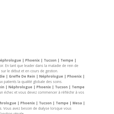
 Néphrologue | Phoenix | Tucson | Tempe |
oir. En tant que leader dans la maladie de rein de
sur le début et en cours de gestion.
die | Greffe De Rein | Néphrologue | Phoenix |
ux patients la qualité globale des soins.
Rein | Néphrologue | Phoenix | Tucson | Tempe
un échec et vous devez commencer à réfléchir à vos
éphrologue | Phoenix | Tucson | Tempe | Mesa |
ns. Vous avez besoin de dialyse lorsque vous
onction rénale.