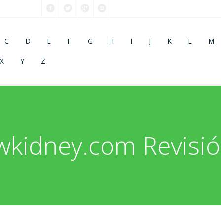
C
D
E
F
G
H
I
J
K
L
M
X
Y
Z
wkidney.com Revisió