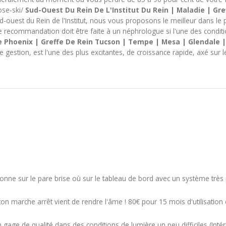
ose-ski/
Sud-Ouest Du Rein De L'Institut Du Rein | Maladie | Gr
d-ouest du Rein de l'Institut, nous vous proposons le meilleur dans le pr
ne recommandation doit être faite à un néphrologue si l'une des conditi
 Phoenix | Greffe De Rein Tucson | Tempe | Mesa | Glendale |
gestion, est l'une des plus excitantes, de croissance rapide, axé sur l
sitionne sur le pare brise où sur le tableau de bord avec un système trè
ton marche arrêt vient de rendre l'âme ! 80€ pour 15 mois d'utilisation 
 gage de qualité dans des conditions de lumière un peu difficiles (Intéri