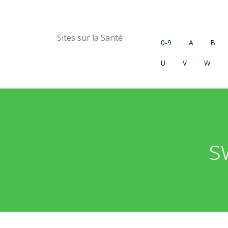
Sites sur la Santé
0-9
A
B
U
V
W
s