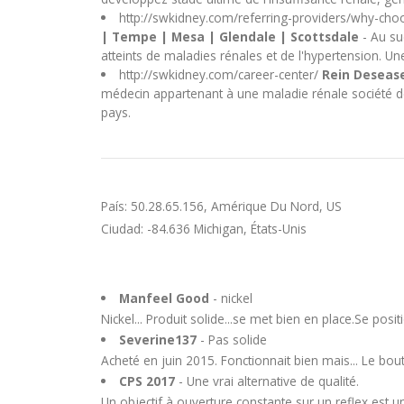
http://swkidney.com/referring-providers/why-cho
| Tempe | Mesa | Glendale | Scottsdale
- Au su
atteints de maladies rénales et de l'hypertension. U
http://swkidney.com/career-center/
Rein Desease
médecin appartenant à une maladie rénale société de 
pays.
País: 50.28.65.156, Amérique Du Nord, US
Ciudad: -84.636 Michigan, États-Unis
Manfeel Good
- nickel
Nickel... Produit solide...se met bien en place.Se po
Severine137
- Pas solide
Acheté en juin 2015. Fonctionnait bien mais... Le bou
CPS 2017
- Une vrai alternative de qualité.
Un objectif à ouverture constante sur un reflex est un