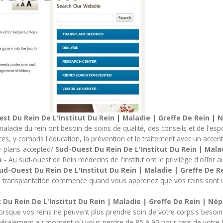
st Du Rein De L'Institut Du Rein | Maladie | Greffe De Rein |
aladie du rein ont besoin de soins de qualité, des conseils et de l'esp
, y compris l'éducation, la prévention et le traitement avec un accent 
e-plans-accepted/
Sud-Ouest Du Rein De L'Institut Du Rein | Mala
le
- Au sud-ouest de Rein médecins de l'Institut ont le privilège d'offrir a
ud-Ouest Du Rein De L'Institut Du Rein | Maladie | Greffe De 
e transplantation commence quand vous apprenez que vos reins sont 
 Du Rein De L'Institut Du Rein | Maladie | Greffe De Rein | N
 lorsque vos reins ne peuvent plus prendre soin de votre corps's besoi
énéralement au moment où vous perdre de 85 à 90 pour cent de votre f