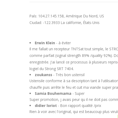
País: 104.27.145.158, Amérique Du Nord, US
Ciudad: -122.3933 La californie, États-Unis
Erwin Klein
- à éviter
Il me fallait un recepteur TNTSat tout simple, le STR
comme parfait (signal strength 89% /quality 92%). Don
enregistrée. J'ai lancé ce processus à plusieurs repris
logiel du Strong SRT 7404.
zoukanss
- Très bon ustensil
Ustensile conforme à sa description tant à l'utilisat
chauffe puis arrête le feu et cuit ma viande super pra
Samia Bouhemama
- Super
Super promotion, j avais peur qu il ne doit pas comme
didier loriot
- Bon rapport qualité /prix
Rien à voir avec l'original, qui est beaucoup plus virule