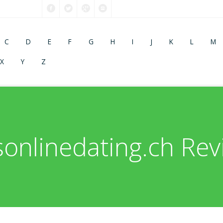
C
D
E
F
G
H
I
J
K
L
M
X
Y
Z
onlinedating.ch Rev