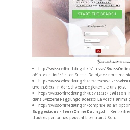
http://swissonlinedating.ch/fr/suisse/
SwissOnline
affinités et intérêts, en Suisse! Rejoignez nous main
http://swissonlinedating.ch/de/deschweiz/
SwissO
und Intérêts, in der Schweiz! Begleiten Sie uns jetzt!
http://swissonlinedating.ch/it/svizzera/
SwissOnlin
dans Svizzera! Raggiungici adesso! La vostra anima g
http://swissonlinedating.ch/comprise-as-an-optio
Suggestions - SwissOnlineDating.ch
- Rencontres
d'autres personnes peuvent bien croire? Sont