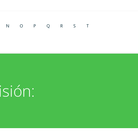
N
O
P
Q
R
S
T
isión: