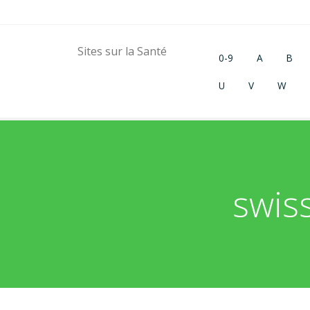
Sites sur la Santé
0-9
A
B
U
V
W
swiss