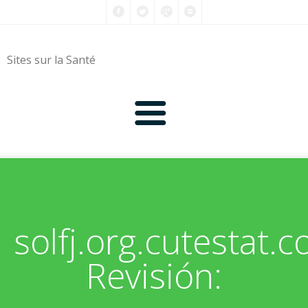
Sites sur la Santé
0-9
A
solfj.org.cutestat.
B
Revisión:
C
D