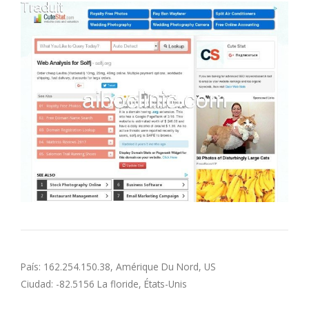
M
N
O
P
Q
R
S
País: 162.254.150.38, Amérique Du Nord, US
T
Ciudad: -82.5156 La floride, États-Unis