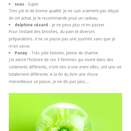
U
susu
- Super
Tres joli et de bonne qualité. Je ne suis vraiment pas déçue
de cet achat. Je le recommande pour un cadeau
V
delphine cézard
- je ne peux plus m'en passer
Pour l'instant des brioches, du pain et diverses
W
préparations...il ne se passe pas une journée sans que je
m'en serve.
X
Poney
- Très jolie histoire, pleine de charme
J'ai adoré l'histoire de ces 3 femmes qui vivent dans des
continents différents, n'ont rien à voir entre elles, ont une vie
Y
totalement différente. A la fin du livre une chose
merveilleuse se passe, je ne dis pas plus.....
Z