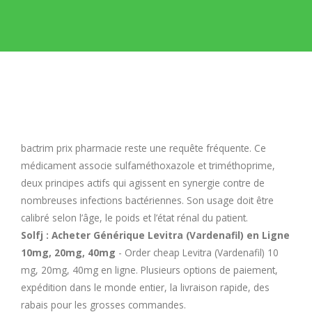
E
F
G
H
bactrim prix pharmacie
reste une requête fréquente. Ce
médicament associe sulfaméthoxazole et triméthoprime,
I
deux principes actifs qui agissent en synergie contre de
nombreuses infections bactériennes. Son usage doit être
calibré selon l’âge, le poids et l’état rénal du patient.
J
Solfj : Acheter Générique Levitra (Vardenafil) en Ligne
10mg, 20mg, 40mg
- Order cheap Levitra (Vardenafil) 10
K
mg, 20mg, 40mg en ligne. Plusieurs options de paiement,
expédition dans le monde entier, la livraison rapide, des
L
rabais pour les grosses commandes.