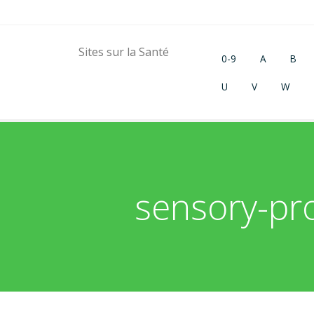
Sites sur la Santé
0-9
A
B
U
V
W
sensory-pr