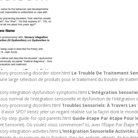
sory-processing-disorder-store.html
Le Trouble De Traitement Sen
une large sélection de produits pour le traitement du trouble de traitem
sory-integration-dysfunction-symptoms.html
L'Intégration Sensori
cessus normal de l'intégration sensorielle et dysfonction de l'intégrat
sory-processing-disorders.html
Troubles Sensoriels: À Travers Le
'avoir SPD? Venez jeter un regard réaliste sur la façon dont le monde 
-by-step-guide-for-spd-parents.html
Guide étape Par étape Pour l
nt Sensoriel). Où voulez-vous commencer? Ici, avec l'Étape-Par-Étape 
ry-integration-activities.html
L'Intégration Sensorielle Activités
tteinte du maximum de la fonction chez les enfants atteints de troubles 