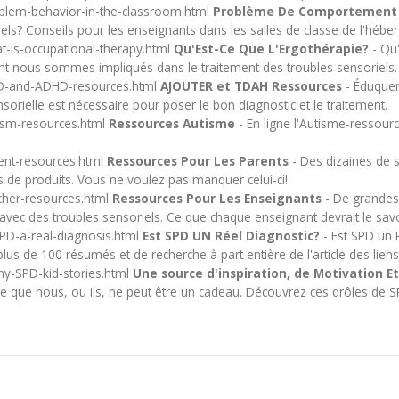
blem-behavior-in-the-classroom.html
Problème De Comportement D
els? Conseils pour les enseignants dans les salles de classe de l'hébe
-is-occupational-therapy.html
Qu'Est-Ce Que L'Ergothérapie?
- Qu'
nt nous sommes impliqués dans le traitement des troubles sensoriels.
DD-and-ADHD-resources.html
AJOUTER et TDAH Ressources
- Éduquer
sorielle est nécessaire pour poser le bon diagnostic et le traitement.
ism-resources.html
Ressources Autisme
- En ligne l'Autisme-ressourc
ent-resources.html
Ressources Pour Les Parents
- Des dizaines de s
es de produits. Vous ne voulez pas manquer celui-ci!
cher-resources.html
Ressources Pour Les Enseignants
- De grandes 
ec des troubles sensoriels. Ce que chaque enseignant devrait le savo
PD-a-real-diagnosis.html
Est SPD UN Réel Diagnostic?
- Est SPD un 
de 100 résumés et de recherche à part entière de l'article des liens
ny-SPD-kid-stories.html
Une source d'inspiration, de Motivation Et
ce que nous, ou ils, ne peut être un cadeau. Découvrez ces drôles de 