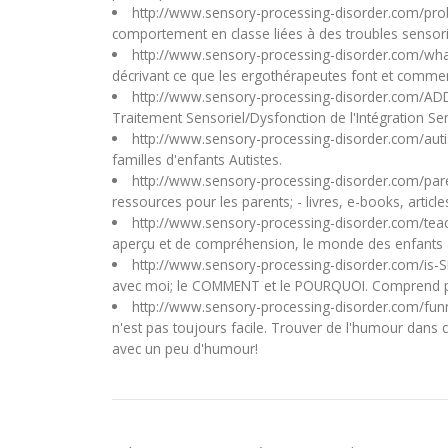
http://www.sensory-processing-disorder.com/pro
comportement en classe liées à des troubles sensori
http://www.sensory-processing-disorder.com/what
décrivant ce que les ergothérapeutes font et comme
http://www.sensory-processing-disorder.com/A
Traitement Sensoriel/Dysfonction de l'Intégration Sen
http://www.sensory-processing-disorder.com/aut
familles d'enfants Autistes.
http://www.sensory-processing-disorder.com/par
ressources pour les parents; - livres, e-books, articl
http://www.sensory-processing-disorder.com/tea
aperçu et de compréhension, le monde des enfants av
http://www.sensory-processing-disorder.com/is-S
avec moi; le COMMENT et le POURQUOI. Comprend plus 
http://www.sensory-processing-disorder.com/fun
n'est pas toujours facile. Trouver de l'humour dans 
avec un peu d'humour!