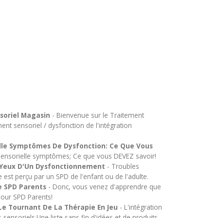
soriel Magasin
- Bienvenue sur le Traitement
ent sensoriel / dysfonction de l'intégration
elle Symptômes De Dysfonction: Ce Que Vous
ion sensorielle symptômes; Ce que vous DEVEZ savoir!
s Yeux D'Un Dysfonctionnement
- Troubles
est perçu par un SPD de l'enfant ou de l'adulte.
e SPD Parents
- Donc, vous venez d'apprendre que
Pour SPD Parents!
: Le Tournant De La Thérapie En Jeu
- L'intégration
sensoriels.Une liste sans fin d'idées et de produits,