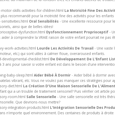
otor-skills-activities-for-children.html
La Motricité Fine Des Activ
 plus recommandé pour la motricité fine des activités pour les enfants p
sensitivities.html
Oral Sensibilités
- Une excellente ressource pour les
oriels, ainsi que de belles idées!
rioceptive-dysfunction.html
Dysfonctionnement Proprioceptif
- Un
s aider à comprendre la VRAIE raison de votre enfant pourrait ne pas 
y-work-activities.html
Lourde Les Activités De Travail
- Une vaste li
à moteur, etc.) qui sont utiles à calmer floue, overaroused enfants.
d-developmental-checklist.html
De Développement De L'Enfant Lis
 0 à 3 ans pour savoir si votre enfant est dans le besoin d'une interven
ping-baby-sleep.html
Aider Bébé À Dormir
- Aider bébé à dormir avec
telas vibrant, etc. Vous ne voulez pas manquer ces stratégies pour ap
sory-diet.html
La Création D'Une Maison Sensorielle De L'Alimen
t qui a un trouble de traitement sensoriel? Puis vérifier cet article po
nsory-room.html
Salle Sensorielle
- Une salle sensorielle est très thé
sensorielle. Que devrions-nous mettre?
ory-integration-products.html
L'Intégration Sensorielle Des Produ
ns n'importe quel environnement. Des centaines de produits à droite 