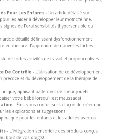
ités Pour Les Enfants
- Un article détaillé sur
our les aider à développer leur motricité fine.
 signes de l'oral sensibilités (hypersensible ou
 article détaillé définissant dysfonctionnement
être en mesure d'apprendre de nouvelles tâches
ste de fortes activités de travail et proprioceptives
te De Contrôle
- L'utilisation de ce développement
tion précoce et du développement de la thérapie de
 unique, apaisant battement de coeur jouets
aiser votre bébé lorsqu'il est maussade!
tation
- Êtes-vous confus sur la façon de créer une
ur les explications et suggestions.
rapeutique pour les enfants et les adultes avec ou
its
- L'intégration sensorielle des produits conçus
au bout de vos doigts!