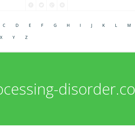
C
D
E
F
G
H
I
J
K
L
M
X
Y
Z
ocessing-disorder.co