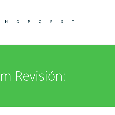
N
O
P
Q
R
S
T
m Revisión: