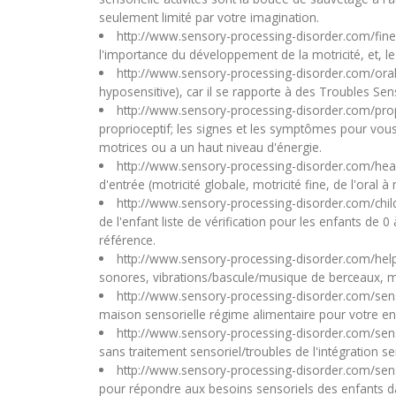
seulement limité par votre imagination.
http://www.sensory-processing-disorder.com/fine-m
l'importance du développement de la motricité, et, le
http://www.sensory-processing-disorder.com/oral-
hyposensitive), car il se rapporte à des Troubles Sens
http://www.sensory-processing-disorder.com/prop
proprioceptif; les signes et les symptômes pour vou
motrices ou a un haut niveau d'énergie.
http://www.sensory-processing-disorder.com/heav
d'entrée (motricité globale, motricité fine, de l'oral 
http://www.sensory-processing-disorder.com/chil
de l'enfant liste de vérification pour les enfants de
référence.
http://www.sensory-processing-disorder.com/hel
sonores, vibrations/bascule/musique de berceaux, ma
http://www.sensory-processing-disorder.com/sen
maison sensorielle régime alimentaire pour votre enfan
http://www.sensory-processing-disorder.com/se
sans traitement sensoriel/troubles de l'intégration 
http://www.sensory-processing-disorder.com/sens
pour répondre aux besoins sensoriels des enfants da