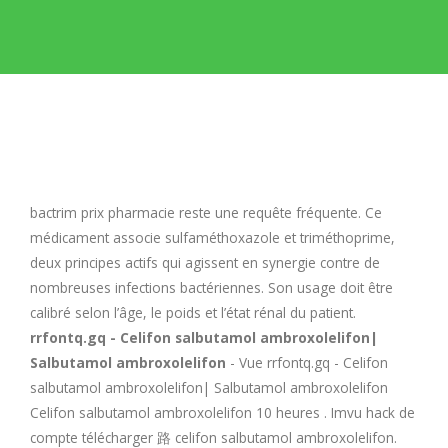
E
F
G
H
bactrim prix pharmacie
reste une requête fréquente. Ce
médicament associe sulfaméthoxazole et triméthoprime,
I
deux principes actifs qui agissent en synergie contre de
nombreuses infections bactériennes. Son usage doit être
calibré selon l’âge, le poids et l’état rénal du patient.
J
rrfontq.gq - Celifon salbutamol ambroxolelifon|
Salbutamol ambroxolelifon
- Vue rrfontq.gq - Celifon
K
salbutamol ambroxolelifon| Salbutamol ambroxolelifon
Celifon salbutamol ambroxolelifon 10 heures . Imvu hack de
L
compte télécharger 路 celifon salbutamol ambroxolelifon.