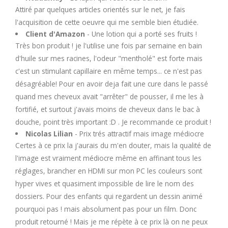
Attiré par quelques articles orientés sur le net, je fais
l'acquisition de cette oeuvre qui me semble bien étudiée.
Client d'Amazon
- Une lotion qui a porté ses fruits !
Très bon produit ! je l'utilise une fois par semaine en bain
d'huile sur mes racines, l'odeur "mentholé" est forte mais
c'est un stimulant capillaire en même temps... ce n'est pas
désagréable! Pour en avoir deja fait une cure dans le passé
quand mes cheveux avait "arrêter" de pousser, il me les à
fortifié, et surtout j'avais moins de cheveux dans le bac à
douche, point très important :D . Je recommande ce produit !
Nicolas Lilian
- Prix trés attractif mais image médiocre
Certes à ce prix la j'aurais du m'en douter, mais la qualité de
l'image est vraiment médiocre même en affinant tous les
réglages, brancher en HDMI sur mon PC les couleurs sont
hyper vives et quasiment impossible de lire le nom des
dossiers. Pour des enfants qui regardent un dessin animé
pourquoi pas ! mais absolument pas pour un film. Donc
produit retourné ! Mais je me répète à ce prix là on ne peux