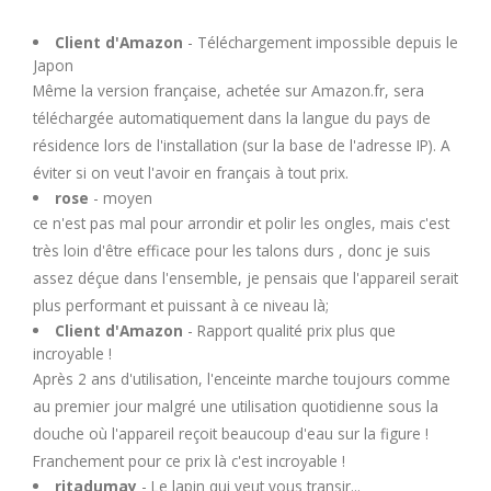
U
Client d'Amazon
- Téléchargement impossible depuis le
Japon
V
Même la version française, achetée sur Amazon.fr, sera
téléchargée automatiquement dans la langue du pays de
W
résidence lors de l'installation (sur la base de l'adresse IP). A
éviter si on veut l'avoir en français à tout prix.
X
rose
- moyen
ce n'est pas mal pour arrondir et polir les ongles, mais c'est
très loin d'être efficace pour les talons durs , donc je suis
Y
assez déçue dans l'ensemble, je pensais que l'appareil serait
plus performant et puissant à ce niveau là;
Z
Client d'Amazon
- Rapport qualité prix plus que
incroyable !
Après 2 ans d'utilisation, l'enceinte marche toujours comme
au premier jour malgré une utilisation quotidienne sous la
douche où l'appareil reçoit beaucoup d'eau sur la figure !
Franchement pour ce prix là c'est incroyable !
ritadumay
- Le lapin qui veut vous transir...