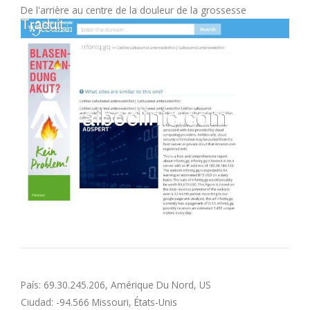
De l'arrière au centre de la douleur de la grossesse
M
N
O
P
Q
R
S
T
País: 69.30.245.206, Amérique Du Nord, US
Ciudad: -94.566 Missouri, États-Unis