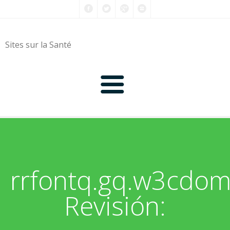
Sites sur la Santé
0-9
A
rrfontq.gq.w3cdo
B
Revisión:
C
D