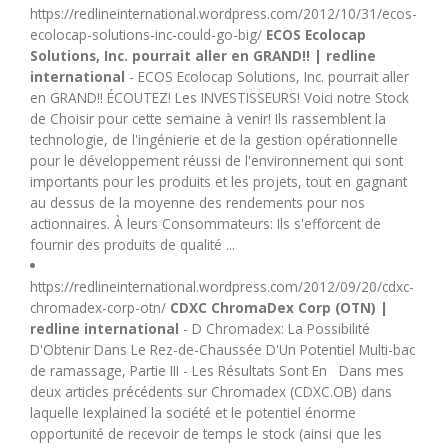
https://redlineinternational.wordpress.com/2012/10/31/ecos-
ecolocap-solutions-inc-could-go-big/
ECOS Ecolocap
Solutions, Inc. pourrait aller en GRAND!! | redline
international
- ECOS Ecolocap Solutions, Inc. pourrait aller
en GRAND!! ÉCOUTEZ! Les INVESTISSEURS! Voici notre Stock
de Choisir pour cette semaine à venir! Ils rassemblent la
technologie, de l'ingénierie et de la gestion opérationnelle
pour le développement réussi de l'environnement qui sont
importants pour les produits et les projets, tout en gagnant
au dessus de la moyenne des rendements pour nos
actionnaires. À leurs Consommateurs: Ils s'efforcent de
fournir des produits de qualité ...
https://redlineinternational.wordpress.com/2012/09/20/cdxc-
chromadex-corp-otn/
CDXC ChromaDex Corp (OTN) |
redline international
- D Chromadex: La Possibilité
D'Obtenir Dans Le Rez-de-Chaussée D'Un Potentiel Multi-bac
de ramassage, Partie III - Les Résultats Sont En Dans mes
deux articles précédents sur Chromadex (CDXC.OB) dans
laquelle Iexplained la société et le potentiel énorme
opportunité de recevoir de temps le stock (ainsi que les