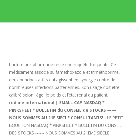
E
F
G
H
bactrim prix pharmacie
reste une requête fréquente. Ce
médicament associe sulfaméthoxazole et triméthoprime,
I
deux principes actifs qui agissent en synergie contre de
nombreuses infections bactériennes. Son usage doit être
calibré selon l’âge, le poids et l’état rénal du patient.
J
redline international | SMALL CAP NASDAQ *
PINKSHEET * BULLETIN du CONSEIL de STOCKS ——
K
NOUS SOMMES AU 21E SIÈCLE CONSULTANTS!
- LE PETIT
BOUCHON NASDAQ * PINKSHEET * BULLETIN DU CONSEIL
L
DES STOCKS ------ NOUS SOMMES AU 21ÈME SIÈCLE