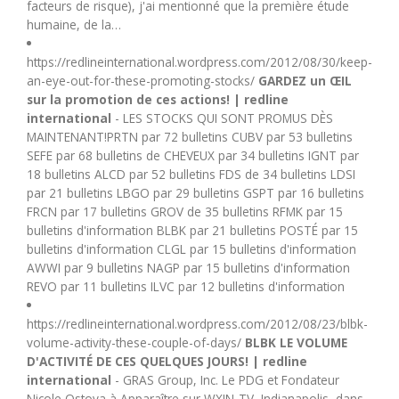
facteurs de risque), j'ai mentionné que la première étude
humaine, de la…
https://redlineinternational.wordpress.com/2012/08/30/keep-
an-eye-out-for-these-promoting-stocks/
GARDEZ un ŒIL
sur la promotion de ces actions! | redline
international
- LES STOCKS QUI SONT PROMUS DÈS
MAINTENANT!PRTN par 72 bulletins CUBV par 53 bulletins
SEFE par 68 bulletins de CHEVEUX par 34 bulletins IGNT par
18 bulletins ALCD par 52 bulletins FDS de 34 bulletins LDSI
par 21 bulletins LBGO par 29 bulletins GSPT par 16 bulletins
FRCN par 17 bulletins GROV de 35 bulletins RFMK par 15
bulletins d'information BLBK par 21 bulletins POSTÉ par 15
bulletins d'information CLGL par 15 bulletins d'information
AWWI par 9 bulletins NAGP par 15 bulletins d'information
REVO par 11 bulletins ILVC par 12 bulletins d'information
https://redlineinternational.wordpress.com/2012/08/23/blbk-
volume-activity-these-couple-of-days/
BLBK LE VOLUME
D'ACTIVITÉ DE CES QUELQUES JOURS! | redline
international
- GRAS Group, Inc. Le PDG et Fondateur
Nicole Ostoya à Apparaître sur WXIN-TV, Indianapolis, dans