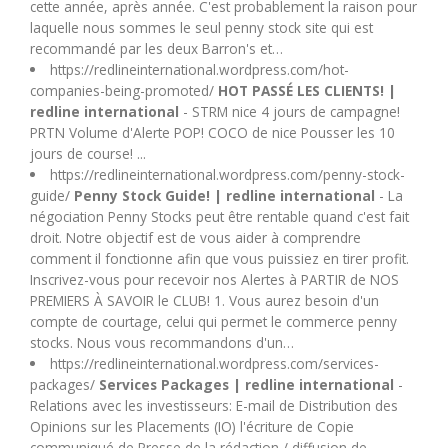
cette année, après année. C'est probablement la raison pour
U
laquelle nous sommes le seul penny stock site qui est
recommandé par les deux Barron's et…
V
https://redlineinternational.wordpress.com/hot-
companies-being-promoted/
HOT PASSÉ LES CLIENTS! |
redline international
- STRM nice 4 jours de campagne!
W
PRTN Volume d'Alerte POP! COCO de nice Pousser les 10
jours de course! ...
https://redlineinternational.wordpress.com/penny-stock-
X
guide/
Penny Stock Guide! | redline international
- La
négociation Penny Stocks peut être rentable quand c'est fait
Y
droit. Notre objectif est de vous aider à comprendre
comment il fonctionne afin que vous puissiez en tirer profit.
Inscrivez-vous pour recevoir nos Alertes à PARTIR de NOS
Z
PREMIERS À SAVOIR le CLUB! 1. Vous aurez besoin d'un
compte de courtage, celui qui permet le commerce penny
stocks. Nous vous recommandons d'un…
https://redlineinternational.wordpress.com/services-
packages/
Services Packages | redline international
-
Relations avec les investisseurs: E-mail de Distribution des
Opinions sur les Placements (IO) l'écriture de Copie
communiqué de Presse de la rédaction / diffusion de