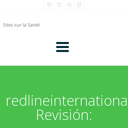
Sites sur la Santé
0-9
A
redlineinternation
B
Revisión:
C
D