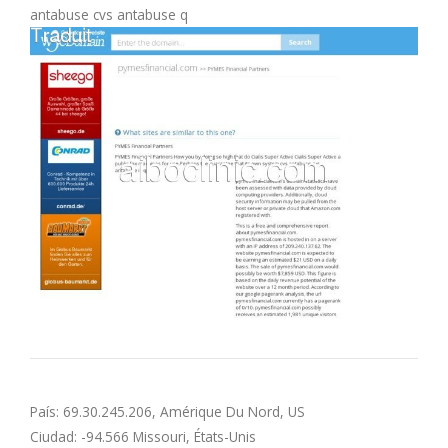
antabuse cvs antabuse q
M
N
O
P
Q
R
S
T
País: 69.30.245.206, Amérique Du Nord, US
Ciudad: -94.566 Missouri, États-Unis