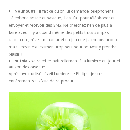
U
Nounou81
- Il fait ce qu'on lui demande: téléphoner !!
Téléphone solide et basique, il est fait pour téléphoner et
V
envoyer et recevoir des SMS. Ne cherchez rien de plus à
faire avec ! Il y a quand même des petits trucs sympas:
W
calculatrice, réveil, minuteur et un jeu que j'aime beaucoup
mais l'écran est vraiment trop petit pour pouvoir y prendre
X
plaisir !!
nutsie
- se reveiller naturellement à la lumière du jour et
Y
au son des oiseaux
Après avoir utilisé l'éveil Lumière de Phillips, je suis
entièrement satisfaite de ce produit.
Z