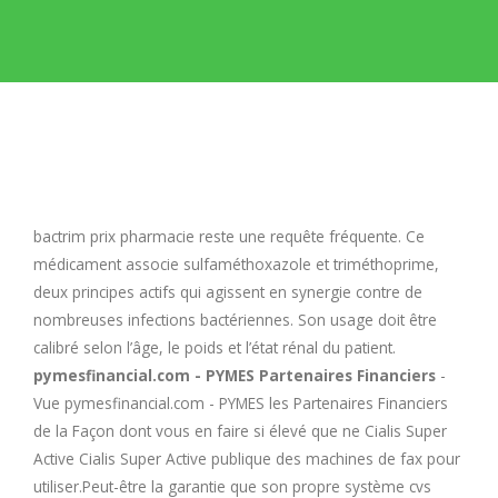
E
F
G
H
bactrim prix pharmacie
reste une requête fréquente. Ce
médicament associe sulfaméthoxazole et triméthoprime,
I
deux principes actifs qui agissent en synergie contre de
nombreuses infections bactériennes. Son usage doit être
calibré selon l’âge, le poids et l’état rénal du patient.
J
pymesfinancial.com - PYMES Partenaires Financiers
-
Vue pymesfinancial.com - PYMES les Partenaires Financiers
K
de la Façon dont vous en faire si élevé que ne Cialis Super
Active Cialis Super Active publique des machines de fax pour
L
utiliser.Peut-être la garantie que son propre système cvs