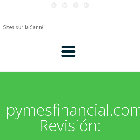
Sites sur la Santé
0-9
A
pymesfinancial.c
B
Revisión:
C
D