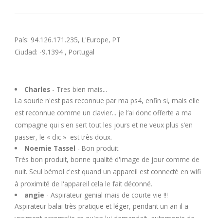
U
V
País: 94.126.171.235, L'Europe, PT
Ciudad: -9.1394 , Portugal
W
X
Charles
- Tres bien mais...
La sourie n'est pas reconnue par ma ps4, enfin si, mais elle
Y
est reconnue comme un clavier... je l’ai donc offerte a ma
compagne qui s'en sert tout les jours et ne veux plus s’en
passer, le « clic » est très doux.
Z
Noemie Tassel
- Bon produit
Très bon produit, bonne qualité d'image de jour comme de
nuit. Seul bémol c'est quand un appareil est connecté en wifi
à proximité de l'appareil cela le fait déconné.
angie
- Aspirateur genial mais de courte vie !!!
Aspirateur balai très pratique et léger, pendant un an il a