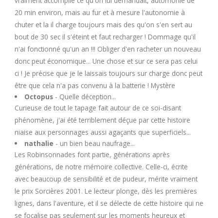
vraiment accomplie ce qu'on lui demandait, automonie de
20 min environ, mais au fur et à mesure l'autonomie à
chuter et la il charge toujours mais des qu'on s'en sert au
bout de 30 sec il s'éteint et faut recharger ! Dommage qu'il
n'ai fonctionné qu'un an !!! Obliger d'en racheter un nouveau
donc peut économique... Une chose et sur ce sera pas celui
ci ! Je précise que je le laissais toujours sur charge donc peut
être que cela n'a pas convenu à la batterie ! Mystère
Octopus
- Quelle déception...
Curieuse de tout le tapage fait autour de ce soi-disant
phénomène, j'ai été terriblement déçue par cette histoire
niaise aux personnages aussi agaçants que superficiels...
nathalie
- un bien beau naufrage...
Les Robinsonnades font partie, générations après
générations, de notre mémoire collective. Celle-ci, écrite
avec beaucoup de sensibilité et de pudeur, mérite vraiment
le prix Sorcières 2001. Le lecteur plonge, dès les premières
lignes, dans l'aventure, et il se délecte de cette histoire qui ne
se focalise pas seulement sur les moments heureux et