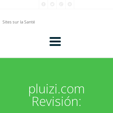
Sites sur la Santé
0-9
A
pluizi.com
B
Revisión:
C
D