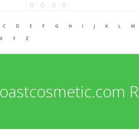
C
D
E
F
G
H
I
J
K
L
M
X
Y
Z
coastcosmetic.com R