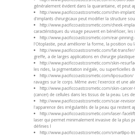
généralement évident dans la quarantaine, et peut 
http://www.pacificcoastcosmetic.com/chin-implan
d'implants chirurgicaux peut modifier la structure sous
http://www.pacificcoastcosmetic.com/cheek-impla
caractéristiques du visage peuvent en bénéficier, le
http://www.pacificcoastcosmetic.com/ear-pinning
l'Otoplastie, peut améliorer la forme, la position ou l
http://www.pacificcoastcosmetic.com/fat-transfer
greffe, a de larges applications en chirurgie plastique.
http://www.pacificcoastcosmetic.com/skin-resurfa
les rides, la pigmentation inégale, ou superficielles 
http://www.pacificcoastcosmetic.com/liposuction/
ravages sur le corps. Même avec l'exercice et une ali
http://www.pacificcoastcosmetic.com/skin-cancer
(cancer) de cellules dans les tissus de la peau. Les 
http://www.pacificcoastcosmetic.com/scar-revisio
l'apparence des irrégularités de la peau qui restent 
http://www.pacificcoastcosmetic.com/laser-facelif
laser qui permet minimalement invasive de la plus 
définies l
http://www.pacificcoastcosmetic.com/smartlipo-tr