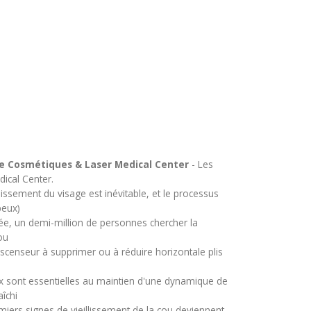
que Cosmétiques & Laser Medical Center
- Les
dical Center.
llissement du visage est inévitable, et le processus
peux)
e, un demi-million de personnes chercher la
ou
scenseur à supprimer ou à réduire horizontale plis
 sont essentielles au maintien d'une dynamique de
îchi
miers signes de vieillissement de la cou deviennent