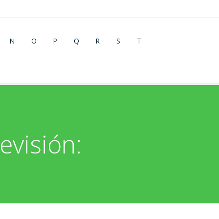
N
O
P
Q
R
S
T
evisión: