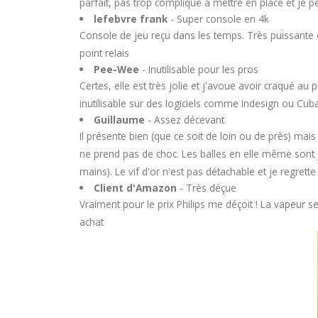
parfait, pas trop compliqué a mettre en place et je pe
lefebvre frank
- Super console en 4k
Console de jeu reçu dans les temps. Très puissante e
point relais
Pee-Wee
- Inutilisable pour les pros
Certes, elle est très jolie et j'avoue avoir craqué au
inutilisable sur des logiciels comme Indesign ou Cub
Guillaume
- Assez décevant
Il présente bien (que ce soit de loin ou de près) mais
ne prend pas de choc. Les balles en elle même sont jo
mains). Le vif d'or n'est pas détachable et je regret
Client d'Amazon
- Très déçue
Vraiment pour le prix Philips me déçoit ! La vapeur 
achat