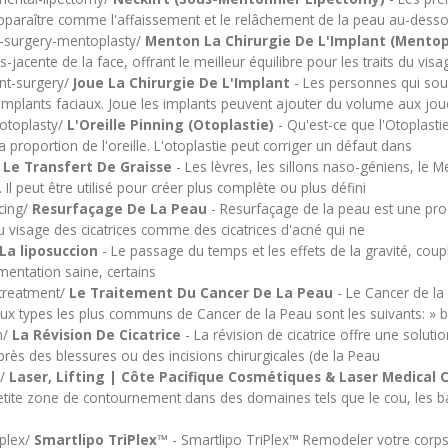
apparaître comme l'affaissement et le relâchement de la peau au-dess
t-surgery-mentoplasty/
Menton La Chirurgie De L'Implant (Mentop
-jacente de la face, offrant le meilleur équilibre pour les traits du vis
nt-surgery/
Joue La Chirurgie De L'Implant
- Les personnes qui souh
s implants faciaux. Joue les implants peuvent ajouter du volume aux jo
-otoplasty/
L'Oreille Pinning (Otoplastie)
- Qu'est-ce que l'Otoplasti
a proportion de l'oreille. L'otoplastie peut corriger un défaut dans
/
Le Transfert De Graisse
- Les lèvres, les sillons naso-géniens, le M
 Il peut être utilisé pour créer plus complète ou plus défini
cing/
Resurfaçage De La Peau
- Resurfaçage de la peau est une procé
du visage des cicatrices comme des cicatrices d'acné qui ne
La liposuccion
- Le passage du temps et les effets de la gravité, coup
mentation saine, certains
-treatment/
Le Traitement Du Cancer De La Peau
- Le Cancer de la
deux types les plus communs de Cancer de la Peau sont les suivants: » b
n/
La Révision De Cicatrice
- La révision de cicatrice offre une solut
après des blessures ou des incisions chirurgicales (de la Peau
t/
Laser, Lifting | Côte Pacifique Cosmétiques & Laser Medical 
petite zone de contournement dans des domaines tels que le cou, les 
iplex/
Smartlipo TriPlex™
- Smartlipo TriPlex™ Remodeler votre corps