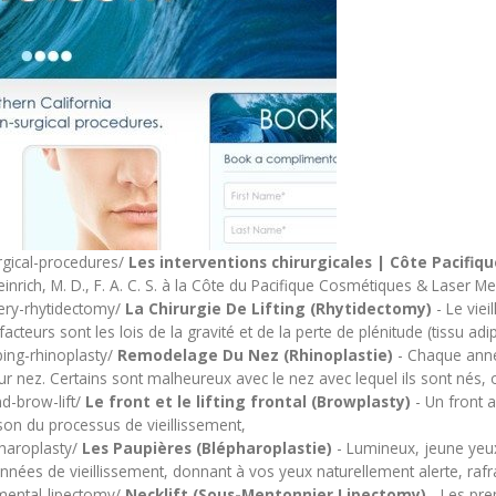
rgical-procedures/
Les interventions chirurgicales | Côte Pacifi
inrich, M. D., F. A. C. S. à la Côte du Pacifique Cosmétiques & Laser Me
gery-rhytidectomy/
La Chirurgie De Lifting (Rhytidectomy)
- Le viei
teurs sont les lois de la gravité et de la perte de plénitude (tissu adi
ing-rhinoplasty/
Remodelage Du Nez (Rhinoplastie)
- Chaque anné
ur nez. Certains sont malheureux avec le nez avec lequel ils sont nés, 
d-brow-lift/
Le front et le lifting frontal (Browplasty)
- Un front a
raison du processus de vieillissement,
pharoplasty/
Les Paupières (Blépharoplastie)
- Lumineux, jeune yeux
nnées de vieillissement, donnant à vos yeux naturellement alerte, rafra
bmental-lipectomy/
Necklift (Sous-Mentonnier Lipectomy)
- Les pre