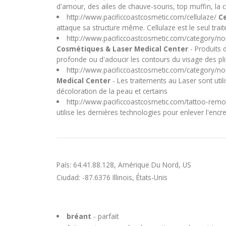
d'amour, des ailes de chauve-souris, top muffin, la 
http://www.pacificcoastcosmetic.com/cellulaze/
Ce
attaque sa structure même. Cellulaze est le seul trai
http://www.pacificcoastcosmetic.com/category/non-
Cosmétiques & Laser Medical Center
- Produits 
profonde ou d'adoucir les contours du visage des plis
http://www.pacificcoastcosmetic.com/category/no
Medical Center
- Les traitements au Laser sont util
décoloration de la peau et certains
http://www.pacificcoastcosmetic.com/tattoo-remo
utilise les dernières technologies pour enlever l'enc
País: 64.41.88.128, Amérique Du Nord, US
Ciudad: -87.6376 Illinois, États-Unis
bréant
- parfait