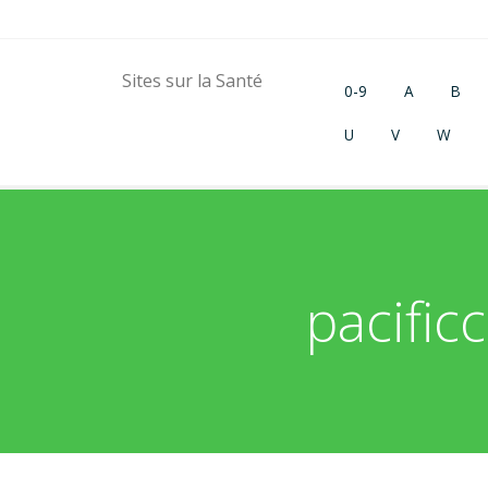
Sites sur la Santé
0-9
A
B
U
V
W
pacific