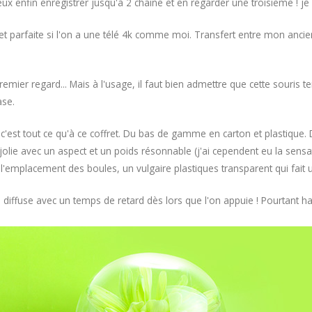
ux enfin enregistrer jusqu'à 2 chaine et en regarder une troisieme ! je s
t parfaite si l'on a une télé 4k comme moi. Transfert entre mon ancien
 premier regard... Mais à l'usage, il faut bien admettre que cette souri
ase.
 c'est tout ce qu'à ce coffret. Du bas de gamme en carton et plastique. D
lie avec un aspect et un poids résonnable (j'ai cependent eu la sensati
te l'emplacement des boules, un vulgaire plastiques transparent qui fait
se diffuse avec un temps de retard dès lors que l'on appuie ! Pourtant