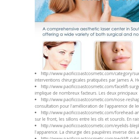
http://www.pacificcoastcosmetic.com/category/su
interventions chirurgicales pratiquées par James A. He
http://www.pacificcoastcosmetic.com/facelift-sur
implique de nombreux facteurs. Les deux principaux fac
http://www.pacificcoastcosmetic.com/nose-reshap
consultation pour l'amélioration de l'apparence de le
http://www.pacificcoastcosmetic.com/forehead-an
sur le front, les sillons entre les cils et sourcils. En 
http://www.pacificcoastcosmetic.com/eyelids-ble
l'apparence. La chirurgie des paupières inverse des a
http://www.pacificcoastcosmetic.com/necklift-su