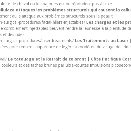
culotte de cheval ou les bajoues qui ne répondent pas à l'exe
llulaze attaques les problèmes structurels qui causent la cellul
tement qui s'attaque aux problèmes structurels sous la peau t
surgical-procedures/facial-fillers-injectables/
Les charges et les pr
de comblement injectables peuvent rendre la jeunesse à la plénitude de
 et des rides.
n-surgical-procedures/laser-treatments/
Les Traitements au Laser |
isées pour réduire l'apparence de légère à modérée du visage des rides,
val/
Le tatouage et le Retrait de colorant | Côte Pacifique Co
re couleurs et des taches brunes par ultra-courtes impulsions picosecon