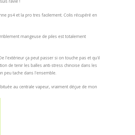
uis ravie !
ne ps4 et la pro tres facilement. Colis récupéré en
s terriblement mangeuse de piles est totalement
e l'extérieur ça peut passer si on touche pas et qu'il
on de tenir les balles anti-stress chinoise dans les
 un peu tache dans l'ensemble.
 habituée au centrale vapeur, vraiment déçue de mon