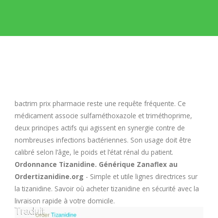
E
F
G
H
bactrim prix pharmacie
reste une requête fréquente. Ce
médicament associe sulfaméthoxazole et triméthoprime,
I
deux principes actifs qui agissent en synergie contre de
nombreuses infections bactériennes. Son usage doit être
calibré selon l’âge, le poids et l’état rénal du patient.
J
Ordonnance Tizanidine. Générique Zanaflex au
Ordertizanidine.org
- Simple et utile lignes directrices sur
K
la tizanidine. Savoir où acheter tizanidine en sécurité avec la
livraison rapide à votre domicile.
L