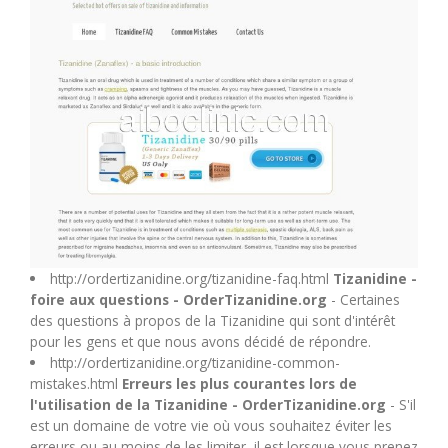
M
N
O
P
Q
http://ordertizanidine.org/tizanidine-faq.html
Tizanidine -
foire aux questions - OrderTizanidine.org
- Certaines
R
des questions à propos de la Tizanidine qui sont d'intérêt
pour les gens et que nous avons décidé de répondre.
S
http://ordertizanidine.org/tizanidine-common-
mistakes.html
Erreurs les plus courantes lors de
l'utilisation de la Tizanidine - OrderTizanidine.org
- S'il
T
est un domaine de votre vie où vous souhaitez éviter les
erreurs ou au moins de les limiter, il est lorsque vous prenez