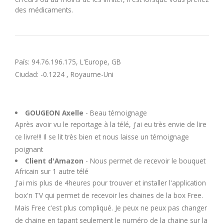
U
des médicaments.
V
W
País: 94.76.196.175, L'Europe, GB
Ciudad: -0.1224 , Royaume-Uni
X
GOUGEON Axelle
- Beau témoignage
Y
Après avoir vu le reportage à la télé, j'ai eu très envie de lire
ce livre!!! Il se lit très bien et nous laisse un témoignage
Z
poignant
Client d'Amazon
- Nous permet de recevoir le bouquet
Africain sur 1 autre télé
J'ai mis plus de 4heures pour trouver et installer l'application
box'n TV qui permet de recevoir les chaines de la box Free.
Mais Free c'est plus compliqué. Je peux ne peux pas changer
de chaine en tapant seulement le numéro de la chaine sur la