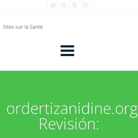
Sites sur la Santé
0-9
A
ordertizanidine.org
B
Revisión:
C
D