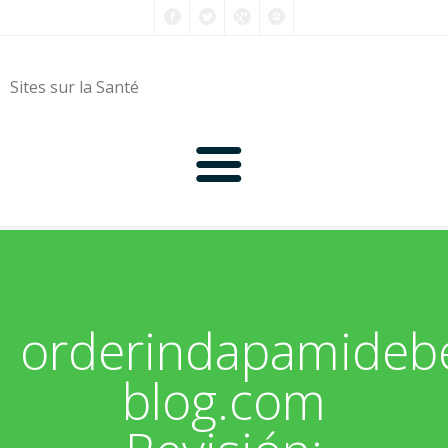
Sites sur la Santé
0-9
A
orderindapamidebes
B
blog.com
C
D