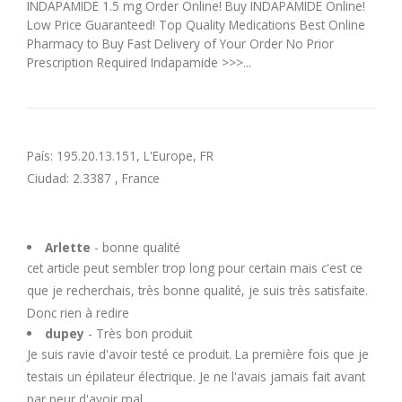
INDAPAMIDE 1.5 mg Order Online! Buy INDAPAMIDE Online!
U
Low Price Guaranteed! Top Quality Medications Best Online
Pharmacy to Buy Fast Delivery of Your Order No Prior
V
Prescription Required Indapamide >>>...
W
País: 195.20.13.151, L'Europe, FR
X
Ciudad: 2.3387 , France
Y
Arlette
- bonne qualité
Z
cet article peut sembler trop long pour certain mais c'est ce
que je recherchais, très bonne qualité, je suis très satisfaite.
Donc rien à redire
dupey
- Très bon produit
Je suis ravie d'avoir testé ce produit. La première fois que je
testais un épilateur électrique. Je ne l'avais jamais fait avant
par peur d'avoir mal.