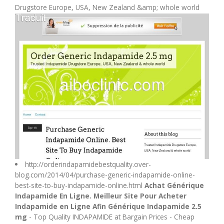
Drugstore Europe, USA, New Zealand &amp; whole world
M
N
O
P
Q
R
http://orderindapamidebestquality.over-
blog.com/2014/04/purchase-generic-indapamide-online-
S
best-site-to-buy-indapamide-online.html
Achat Générique
Indapamide En Ligne. Meilleur Site Pour Acheter
T
Indapamide en Ligne Afin Générique Indapamide 2.5
mg
- Top Quality INDAPAMIDE at Bargain Prices - Cheap