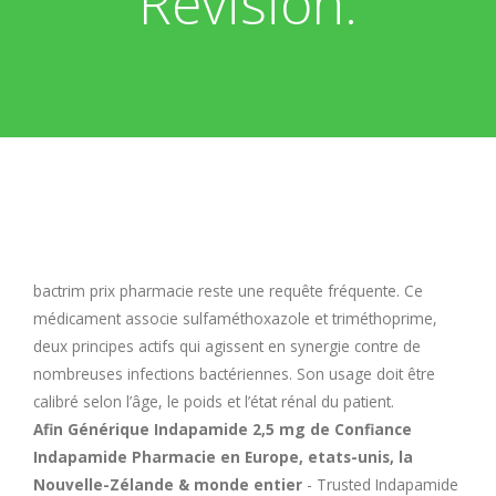
Revisión:
E
F
G
H
I
bactrim prix pharmacie
reste une requête fréquente. Ce
médicament associe sulfaméthoxazole et triméthoprime,
deux principes actifs qui agissent en synergie contre de
J
nombreuses infections bactériennes. Son usage doit être
calibré selon l’âge, le poids et l’état rénal du patient.
K
Afin Générique Indapamide 2,5 mg de Confiance
Indapamide Pharmacie en Europe, etats-unis, la
L
Nouvelle-Zélande & monde entier
- Trusted Indapamide