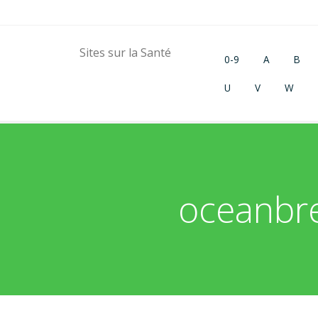
Sites sur la Santé
0-9
A
B
U
V
W
oceanbre