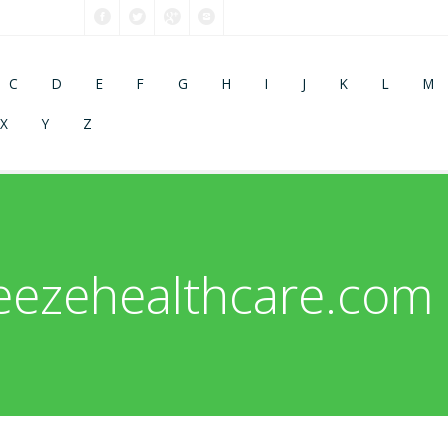
C
D
E
F
G
H
I
J
K
L
M
X
Y
Z
ezehealthcare.com 