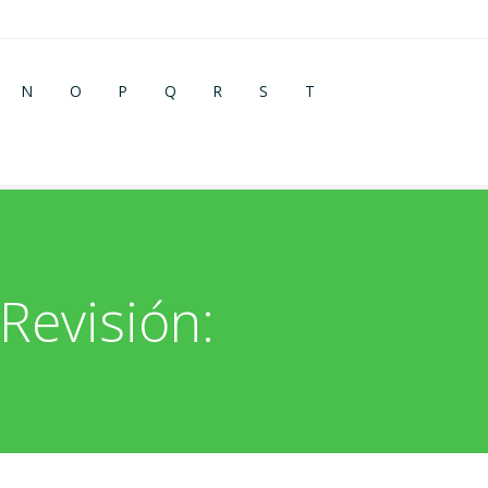
N
O
P
Q
R
S
T
Revisión: