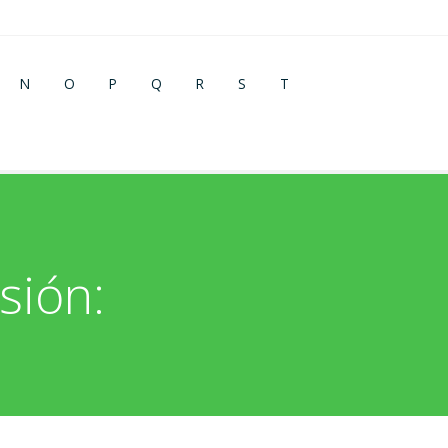
N
O
P
Q
R
S
T
sión: