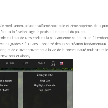
Ce médicament associe sulfaméthoxazole et triméthoprime, deux princi
e calibré selon l’âge, le poids et l’état rénal du patient.
e est l'État de New York est la plus ancienne co-éducation à l'embarq
 servir les grades 5 à 12 ans. Consacré depuis sa création fondamenta
enant, et de cultiver activement à la vie de la communauté multiculturel
e New York et Albany.