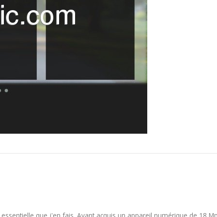
n essentielle que j'en fais. Ayant acquis un appareil numérique de 18 Mpi