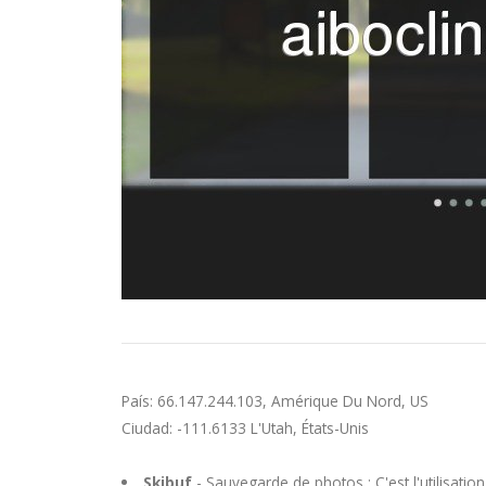
País: 66.147.244.103, Amérique Du Nord, US
Ciudad: -111.6133 L'Utah, États-Unis
Skibuf
- Sauvegarde de photos : C'est l'utilisatio