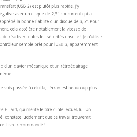
ansfert (USB 2) est plutôt plus rapide. J'y
négative avec un disque de 2,5" concurrent qui a
précié la bonne fiabilité d'un disque de 3,5". Pour
nt. cela accélère notablement la vitesse de
 de réactiver toutes les sécurités ensuite ! Je n'utilise
le contrôleur semble prêt pour l'USB 3, apparemment
ne d'un clavier mécanique et un rétroéclairage
d même
 suis passée à celui la, l'écran est beaucoup plus
Hillard, qui mérite le titre d'intellectuel, lui. Un
, constate lucidement que ce travail trouverait
ence. Livre recommandé !