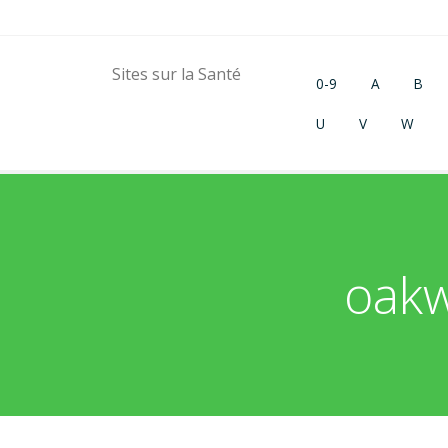
Sites sur la Santé
0-9
A
B
U
V
W
oakw