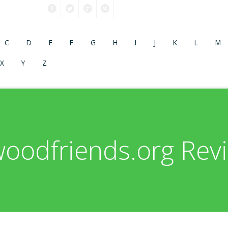
C
D
E
F
G
H
I
J
K
L
M
X
Y
Z
oodfriends.org Revi