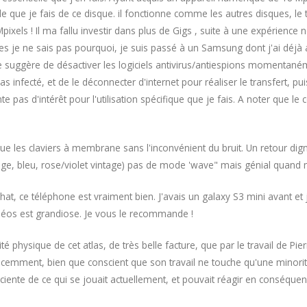
e que je fais de ce disque. il fonctionne comme les autres disques, le tr
xels ! Il ma fallu investir dans plus de Gigs , suite à une expérience 
 je ne sais pas pourquoi, je suis passé à un Samsung dont j'ai déjà ap
uggère de désactiver les logiciels antivirus/antiespions momentanéme
as infecté, et de le déconnecter d'internet pour réaliser le transfert, puis
 pas d'intérêt pour l'utilisation spécifique que je fais. A noter que 
que les claviers à membrane sans l'inconvénient du bruit. Un retour dig
(rouge, bleu, rose/violet vintage) pas de mode 'wave" mais génial quan
, ce téléphone est vraiment bien. J'avais un galaxy S3 mini avant et je
/vidéos est grandiose. Je vous le recommande !
té physique de cet atlas, de très belle facture, que par le travail de Pierre 
récemment, bien que conscient que son travail ne touche qu'une minorité
sciente de ce qui se jouait actuellement, et pouvait réagir en conséqu