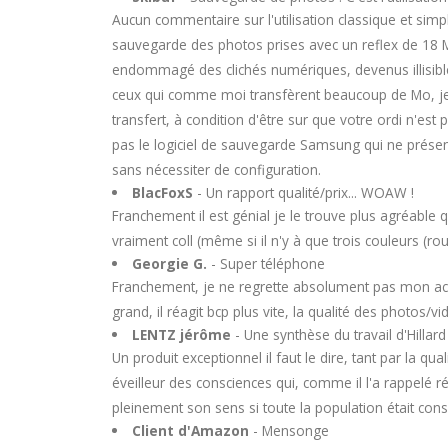
Aucun commentaire sur l'utilisation classique et simpl
sauvegarde des photos prises avec un reflex de 18 Mpi
endommagé des clichés numériques, devenus illisibles
ceux qui comme moi transfèrent beaucoup de Mo, je s
transfert, à condition d'être sur que votre ordi n'est p
pas le logiciel de sauvegarde Samsung qui ne présente
sans nécessiter de configuration.
BlacFoxS
- Un rapport qualité/prix... WOAW !
Franchement il est génial je le trouve plus agréable 
vraiment coll (même si il n'y à que trois couleurs 
Georgie G.
- Super téléphone
Franchement, je ne regrette absolument pas mon achat
grand, il réagit bcp plus vite, la qualité des photos
LENTZ jérôme
- Une synthèse du travail d'Hillard
Un produit exceptionnel il faut le dire, tant par la quali
éveilleur des consciences qui, comme il l'a rappelé 
pleinement son sens si toute la population était con
Client d'Amazon
- Mensonge