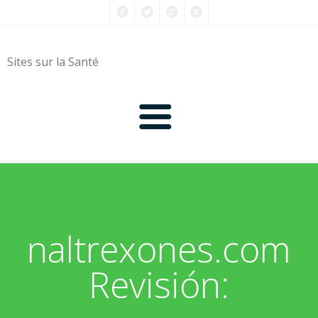
Sites sur la Santé
0-9
A
naltrexones.com
B
Revisión:
C
D