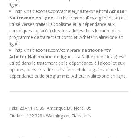
U
ligne.
http://naltrexones.com/acheter_naltrexone.html
Acheter
Naltrexone en ligne
- La Naltrexone (Revia générique) est
V
utilisé versez traiter l'alcoolisme et la dépendance aux
narcotiques (opiacés) chez les adultes dans le cadre d'un
programme de traitement complet. Acheter Naltrexone en
W
ligne.
http://naltrexones.com/comprare_naltrexone.html
X
Acheter Naltrexone en ligne
- La Naltrexone (Revia) est
utilisé dans le traitement de la dépendance à l'alcool et aux
opiacés, dans le cadre du traitement de la guérison de la
Y
dépendance et de programme. Acheter Naltrexone en ligne.
Z
País: 204.11.19.35, Amérique Du Nord, US
Ciudad: -122.3284 Washington, États-Unis