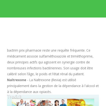
E
F
G
H
bactrim prix pharmacie
reste une requête fréquente. Ce
médicament associe sulfaméthoxazole et triméthoprime,
I
deux principes actifs qui agissent en synergie contre de
nombreuses infections bactériennes. Son usage doit être
calibré selon l’âge, le poids et l’état rénal du patient.
J
Naltrexone
- La Naltrexone (Revia) est utilisé
principalement dans la gestion de la dépendance à l'alcool et
K
à la dépendance aux opiacés.
L