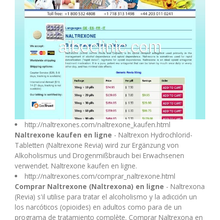
M
N
O
P
Q
http://naltrexones.com/naltrexone_kaufen.html
Naltrexone kaufen en ligne
- Naltrexon Hydrochlorid-
Tabletten (Naltrexone Revia) wird zur Ergänzung von
R
Alkoholismus und Drogenmißbrauch bei Erwachsenen
verwendet. Naltrexone kaufen en ligne.
S
http://naltrexones.com/comprar_naltrexone.html
Comprar Naltrexone (Naltrexona) en ligne
- Naltrexona
(Revia) s'il utilise para tratar el alcoholismo y la adicción un
T
los narcóticos (opioides) en adultos como para de un
programa de tratamiento complète. Comprar Naltrexona en