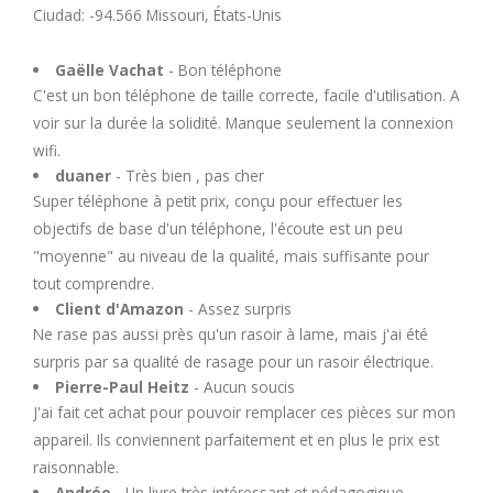
U
Ciudad: -94.566 Missouri, États-Unis
Gaëlle Vachat
- Bon téléphone
V
C'est un bon téléphone de taille correcte, facile d'utilisation. A
voir sur la durée la solidité. Manque seulement la connexion
W
wifi.
duaner
- Très bien , pas cher
X
Super téléphone à petit prix, conçu pour effectuer les
objectifs de base d'un téléphone, l'écoute est un peu
Y
"moyenne" au niveau de la qualité, mais suffisante pour
tout comprendre.
Client d'Amazon
- Assez surpris
Z
Ne rase pas aussi près qu'un rasoir à lame, mais j'ai été
surpris par sa qualité de rasage pour un rasoir électrique.
Pierre-Paul Heitz
- Aucun soucis
J'ai fait cet achat pour pouvoir remplacer ces pièces sur mon
appareil. Ils conviennent parfaitement et en plus le prix est
raisonnable.
Andrée
- Un livre très intéressant et pédagogique