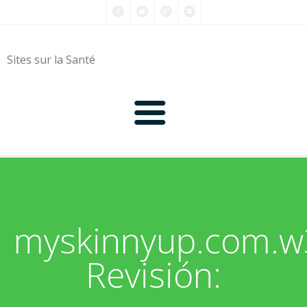
Sites sur la Santé
0-9
A
myskinnyup.com.
B
Revisión:
C
D