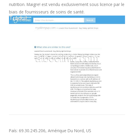
nutrition. Maigre! est vendu exclusivement sous licence par le
M
biais de fournisseurs de soins de santé.
N
O
P
Q
R
S
T
País: 69.30.245.206, Amérique Du Nord, US