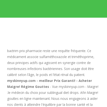
E
F
G
H
bactrim prix pharmacie
reste une requête fréquente. Ce
médicament associe sulfaméthoxazole et triméthoprime,
I
deux principes actifs qui agissent en synergie contre de
nombreuses infections bactériennes. Son usage doit être
calibré selon l’âge, le poids et l’état rénal du patient.
J
myskinnyup.com - meilleur Prix Garanti! - Acheter
Maigre! Régime Gouttes
- Vue myskinnyup.com - Maigre!
K
.le médecin du choix pour sublingual diet drops. Afin Maigre!
gouttes en ligne maintenant. Nous nous engageons à aider
L
nos clients à atteindre l'équilibre par la bonne santé et la