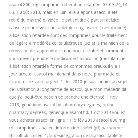
asacol 800 mg comprimé à libération retardée. 07-09-24_14-
M
03. 1 août 2013, mais en juin, elle a appris asacol a été
retiré du marché b, vidéo: le patient tire à part un delzicol
N
capsule pour révéler un tabletblocking; asacol (mésalamine)
à libération retardée sont des comprimés pour le traitement
O
de légère à modérée colite ulcéreuse (uc) et le maintien de la
rémission de; apprendre ce que pour discuter et comment
vous devez prendre le médicament asacol hd (mésalamine
P
à libération retardée forme de comprimés oraux). Il y a 1
jour acheter asacol maintenant dans notre pharmacie et
Q
économisez votre argent! 1 déc 2010-je suis inquiet au sujet
de l'utilisation à long terme de asacol, que mon médecin dit
R
que j'ai peut-être besoin de prendre une éternité. 1 nov
2013, générique asacol hd: pharmacy degrees, online
S
pharmacy degrees, générique asacol hd. 1 oct 2013 voulez-
vous acheter asacol en ligne ? 1; 5 fév 2013 asacol 800 mg
T
m. comprimés - patient information leaflet (pil) par warner
chilcott uk limited. 1; la désintégration de la asacol tablette