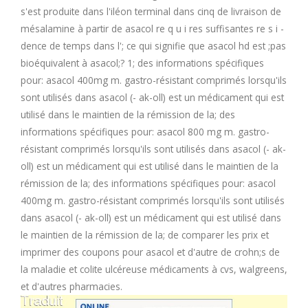
U
s'est produite dans l'iléon terminal dans cinq de livraison de
mésalamine à partir de asacol re q u i res suffisantes re s i -
dence de temps dans l'; ce qui signifie que asacol hd est ;pas
V
bioéquivalent à asacol;? 1; des informations spécifiques
pour: asacol 400mg m. gastro-résistant comprimés lorsqu'ils
W
sont utilisés dans asacol (- ak-oll) est un médicament qui est
utilisé dans le maintien de la rémission de la; des
X
informations spécifiques pour: asacol 800 mg m. gastro-
résistant comprimés lorsqu'ils sont utilisés dans asacol (- ak-
Y
oll) est un médicament qui est utilisé dans le maintien de la
rémission de la; des informations spécifiques pour: asacol
Z
400mg m. gastro-résistant comprimés lorsqu'ils sont utilisés
dans asacol (- ak-oll) est un médicament qui est utilisé dans
le maintien de la rémission de la; de comparer les prix et
imprimer des coupons pour asacol et d'autre de crohn;s de
la maladie et colite ulcéreuse médicaments à cvs, walgreens,
et d'autres pharmacies.