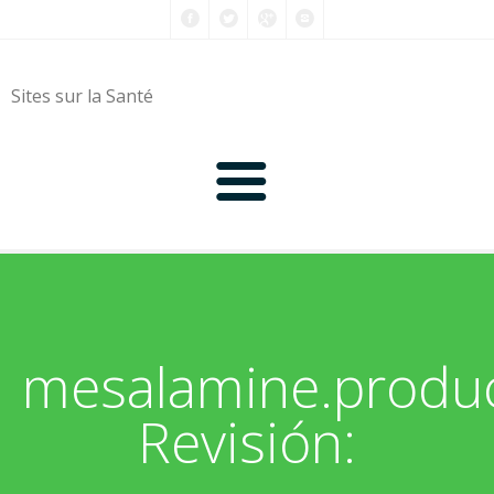
Sites sur la Santé
0-9
A
mesalamine.produc
B
Revisión:
C
D