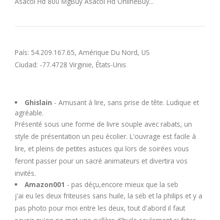
Asacol Hd 800 MgBuy Asacol Hd OnlineBuy...
País: 54.209.167.65, Amérique Du Nord, US
Ciudad: -77.4728 Virginie, États-Unis
Ghislain
- Amusant à lire, sans prise de tête. Ludique et
agréable.
Présenté sous une forme de livre souple avec rabats, un
style de présentation un peu écolier. L'ouvrage est facile à
lire, et pleins de petites astuces qui lors de soirées vous
feront passer pour un sacré animateurs et divertira vos
invités.
Amazon001
- pas déçu,encore mieux que la seb
j'ai eu les deux friteuses sans huile, la seb et la philips et y a
pas photo pour moi entre les deux, tout d'abord il faut