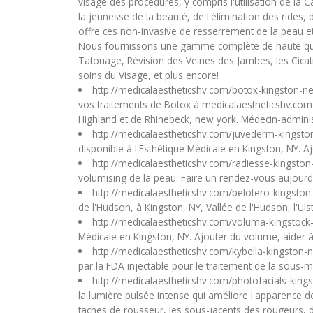
visage des procédures, y compris l'utilisation de la
la jeunesse de la beauté, de l'élimination des rides,
offre ces non-invasive de resserrement de la peau et 
Nous fournissons une gamme complète de haute qualité
Tatouage, Révision des Veines des Jambes, les Cicatr
soins du Visage, et plus encore!
http://medicalaestheticshv.com/botox-kingston-n
vos traitements de Botox à medicalaestheticshv.com a
Highland et de Rhinebeck, new york. Médecin-administ
http://medicalaestheticshv.com/juvederm-kingst
disponible à l'Esthétique Médicale en Kingston, NY. Aj
http://medicalaestheticshv.com/radiesse-kingsto
volumising de la peau. Faire un rendez-vous aujourd
http://medicalaestheticshv.com/belotero-kingsto
de l'Hudson, à Kingston, NY, Vallée de l'Hudson, l'Uls
http://medicalaestheticshv.com/voluma-kingstoc
Médicale en Kingston, NY. Ajouter du volume, aider à 
http://medicalaestheticshv.com/kybella-kingston
par la FDA injectable pour le traitement de la sous
http://medicalaestheticshv.com/photofacials-kin
la lumière pulsée intense qui améliore l'apparence de
taches de rousseur, les sous-jacents des rougeurs, 