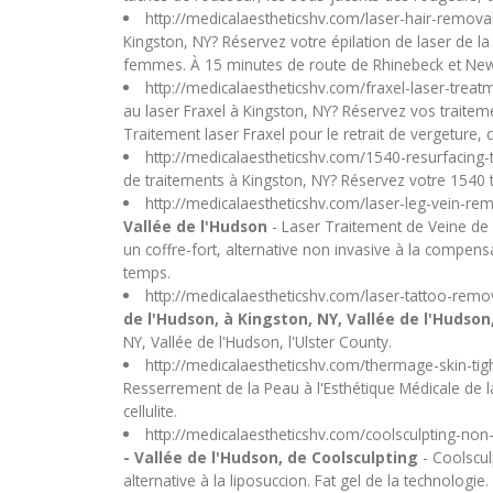
http://medicalaestheticshv.com/laser-hair-remov
Kingston, NY? Réservez votre épilation de laser de l
femmes. À 15 minutes de route de Rhinebeck et New
http://medicalaestheticshv.com/fraxel-laser-trea
au laser Fraxel à Kingston, NY? Réservez vos traitem
Traitement laser Fraxel pour le retrait de vergeture, c
http://medicalaestheticshv.com/1540-resurfacing
de traitements à Kingston, NY? Réservez votre 1540 t
http://medicalaestheticshv.com/laser-leg-vein-r
Vallée de l'Hudson
- Laser Traitement de Veine de 
un coffre-fort, alternative non invasive à la compens
temps.
http://medicalaestheticshv.com/laser-tattoo-rem
de l'Hudson, à Kingston, NY, Vallée de l'Hudson
NY, Vallée de l'Hudson, l'Ulster County.
http://medicalaestheticshv.com/thermage-skin-ti
Resserrement de la Peau à l'Esthétique Médicale de la
cellulite.
http://medicalaestheticshv.com/coolsculpting-non
- Vallée de l'Hudson, de Coolsculpting
- Coolscul
alternative à la liposuccion. Fat gel de la technologie.