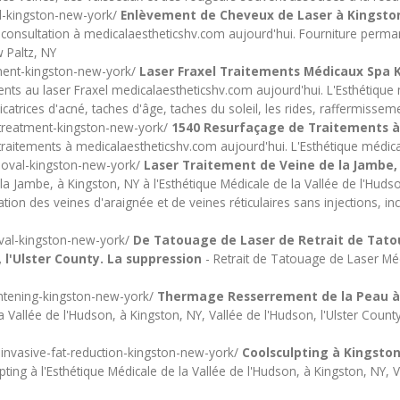
al-kingston-new-york/
Enlèvement de Cheveux de Laser à Kingsto
a consultation à medicalaestheticshv.com aujourd'hui. Fourniture perma
 Paltz, NY
tment-kingston-new-york/
Laser Fraxel Traitements Médicaux Spa 
ents au laser Fraxel medicalaestheticshv.com aujourd'hui. L'Esthétique 
icatrices d'acné, taches d'âge, taches du soleil, les rides, raffermissem
-treatment-kingston-new-york/
1540 Resurfaçage de Traitements à
raitements à medicalaestheticshv.com aujourd'hui. L'Esthétique médical
emoval-kingston-new-york/
Laser Traitement de Veine de la Jambe, 
la Jambe, à Kingston, NY à l'Esthétique Médicale de la Vallée de l'Hud
ation des veines d'araignée et de veines réticulaires sans injections,
oval-kingston-new-york/
De Tatouage de Laser de Retrait de Tatou
, l'Ulster County. La suppression
- Retrait de Tatouage de Laser Méd
ghtening-kingston-new-york/
Thermage Resserrement de la Peau à
 Vallée de l'Hudson, à Kingston, NY, Vallée de l'Hudson, l'Ulster Count
-invasive-fat-reduction-kingston-new-york/
Coolsculpting à Kingston
pting à l'Esthétique Médicale de la Vallée de l'Hudson, à Kingston, NY, 