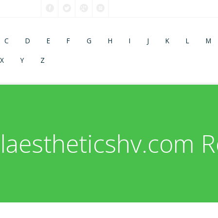
C
D
E
F
G
H
I
J
K
L
M
X
Y
Z
laestheticshv.com Re