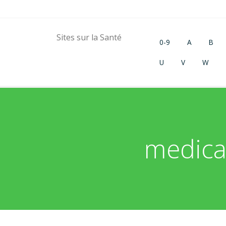
Sites sur la Santé
0-9
A
B
U
V
W
medica