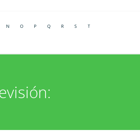
N
O
P
Q
R
S
T
visión: