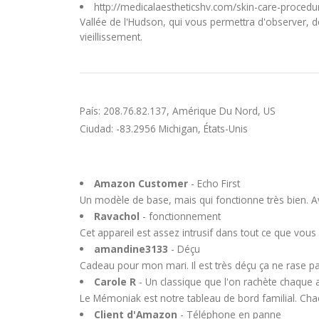
http://medicalaestheticshv.com/skin-care-proced
Vallée de l'Hudson, qui vous permettra d'observer, d
vieillissement.
País: 208.76.82.137, Amérique Du Nord, US
Ciudad: -83.2956 Michigan, États-Unis
Amazon Customer
- Echo First
Un modèle de base, mais qui fonctionne très bien. Av
Ravachol
- fonctionnement
Cet appareil est assez intrusif dans tout ce que vous
amandine3133
- Déçu
Cadeau pour mon mari. Il est très déçu ça ne rase pas
Carole R
- Un classique que l'on rachète chaque
Le Mémoniak est notre tableau de bord familial. Cha
Client d'Amazon
- Téléphone en panne