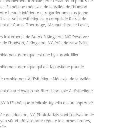
nt spécialement formulé pour restaurer la peau's de
s. L'Esthétique médicale de la Vallée de l'Hudson
otre beauté intérieure et regarder ans plus jeune.
cale, soins esthétiques, y compris le Retrait de
ment de Corps, Thermage, l'Acupuncture, le Laser,
es traitements de Botox à Kingston, NY? Réservez
e de l'Hudson, à Kingston, NY. Près de New Paltz,
blement dermique est une hyaluronic filler
mblement dermique qui est fantastique pour le
de comblement à l'Esthétique Médicale de la Vallée
 naturel hyaluronic filler disponible à l'Esthétique
 NY à l'Esthétique Médicale. Kybella est un approuvé
ée de l'Hudson, NY, Photofacials sont l'utilisation de
yen sûr et efficace pour réduire les taches brunes,
cée.