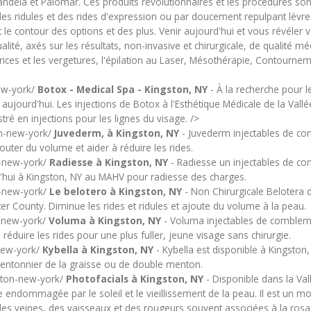
 Candela et Palomar. Ces produits révolutionnaires et les procédures so
 des ridules et des rides d'expression ou par doucement repulpant lèvre
le contour des options et des plus. Venir aujourd'hui et vous révéler v
, axés sur les résultats, non-invasive et chirurgicale, de qualité médi
ices et les vergetures, l'épilation au Laser, Mésothérapie, Contourne
ew-york/
Botox - Medical Spa - Kingston, NY
- À la recherche pour l
ujourd'hui. Les injections de Botox à l'Esthétique Médicale de la Vallé
ré en injections pour les lignes du visage. />
on-new-york/
Juvederm, à Kingston, NY
- Juvederm injectables de com
outer du volume et aider à réduire les rides.
n-new-york/
Radiesse à Kingston, NY
- Radiesse un injectables de co
'hui à Kingston, NY au MAHV pour radiesse des charges.
n-new-york/
Le belotero à Kingston, NY
- Non Chirurgicale Belotera 
ter County. Diminue les rides et ridules et ajoute du volume à la peau.
k-new-york/
Voluma à Kingston, NY
- Voluma injectables de comblement
réduire les rides pour une plus fuller, jeune visage sans chirurgie.
-new-york/
Kybella à Kingston, NY
- Kybella est disponible à Kingston,
-mentonnier de la graisse ou de double menton.
gston-new-york/
Photofacials à Kingston, NY
- Disponible dans la Vall
 endommagée par le soleil et le vieillissement de la peau. Il est un mo
des veines, des vaisseaux et des rougeurs souvent associées à la rosa