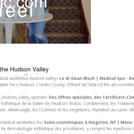
ical-aesthetics-hudson-valley/
Le dr Dean Bloch | Medical Spa - K
allée De L'Hudson, L'Ulster County. Offrant de l'état-of-the-art cosméti
s_hudson_valley_specials/
Des Offres spéciales, des Certificats-C
 Esthétique de la Vallée de l'Hudson: Botox, Comblement, les Traitemen
aser, détatouage, les Cicatrices et les vergetures, l'épilation au Lase
-medical-aesthetics-hv/
Soins cosmétiques à Kingston, NY | Menu 
dermatologie esthétique des procédures, y compris les injections d