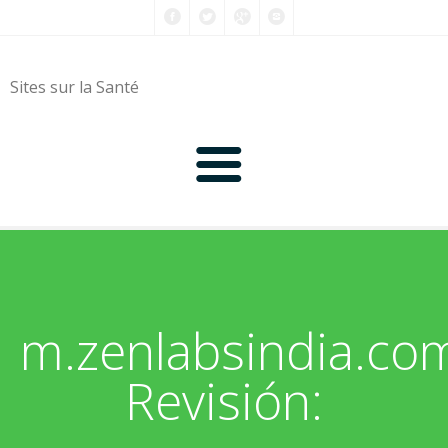
Sites sur la Santé
0-9
A
m.zenlabsindia.co
B
Revisión:
C
D