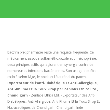
E
F
G
H
bactrim prix pharmacie
reste une requête fréquente. Ce
médicament associe sulfaméthoxazole et triméthoprime,
I
deux principes actifs qui agissent en synergie contre de
nombreuses infections bactériennes. Son usage doit être
calibré selon l’âge, le poids et l’état rénal du patient.
J
Exportateur de l'Anti-Diabétique Et Anti-Allergique,
Anti-Rhume Et la Toux Sirop par Zenlabs Ethica Ltd.,
K
Chandigarh
- Zenlabs Ethica Ltd. - Exportateur des Anti-
Diabétiques, Anti-Allergique, Anti-Rhume Et la Toux Sirop Et
L
Nutraceutiques de Chandigarh, Chandigarh, Inde