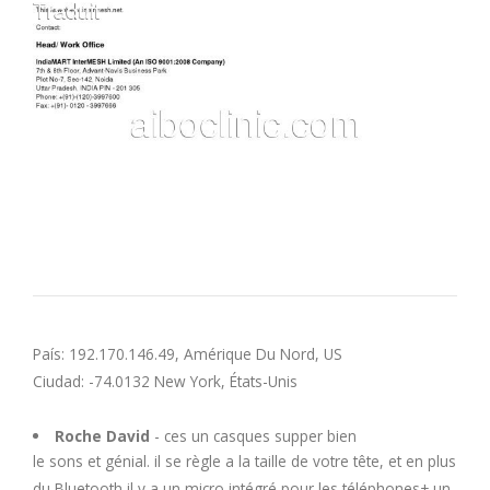
M
N
O
P
Q
R
País: 192.170.146.49, Amérique Du Nord, US
Ciudad: -74.0132 New York, États-Unis
S
Roche David
- ces un casques supper bien
T
le sons et génial. il se règle a la taille de votre tête, et en plus
du Bluetooth il y a un micro intégré pour les téléphones+ un