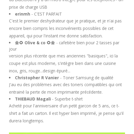
U
prise de charge USB
erinmh
- C'EST PARFAIT
V
C'est le premier deshydrateur que je pratique, et je n'ai pas
encore bien compris les inconvénients possibles de cet
appareil, qui pour l'instant me donne satisfaction.
W
🌼🌻 Olive & co 🌻🌼
- cafetière bien pour 2 tasses par
jour
X
version plus récente que mes anciennes "basiques", ici la
coupe est plus moderne, s'intègre bien dans une cuisine
Y
inox, gris, rouge...design épuré...
Christopher R Vanier
- Toner Samsung de qualité
J'au eu des problèmes avec des toners compatibles qui ont
Z
entrainé la perte de mon imprimante précédente.
THIEBAUD Magali
- Superbe t-shirt
Acheté pour l'anniversaire d'un petit garcon de 5 ans, ce t-
shirt a fait un carton. Il est hyper bien imprimé, je pense qu'il
durera longtemps.