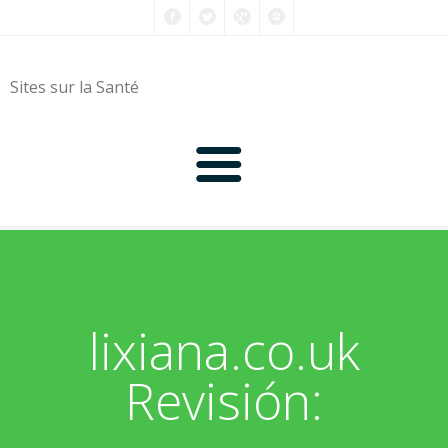
Sites sur la Santé
0-9
A
lixiana.co.uk
B
Revisión:
C
D