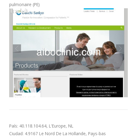
pulmonaire (PE)
M
N
O
P
Q
R
S
T
País: 40.118.104.64, L'Europe, NL
Ciudad: 4.9167 Le Nord De La Hollande, Pays-bas