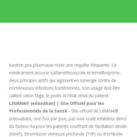
E
F
G
H
bactrim prix pharmacie
reste une requête fréquente. Ce
médicament associe sulfaméthoxazole et triméthoprime,
I
deux principes actifs qui agissent en synergie contre de
nombreuses infections bactériennes. Son usage doit être
calibré selon l’âge, le poids et l’état rénal du patient.
J
LIXIANA® (edoxaban) | Site Officiel pour les
Professionnels de la Santé
- Site officiel de LIXIANA®
K
(edoxaban), une fois par jour, par voie orale inhibiteur direct
du facteur Xa pour les patients souffrant de fibrillation atriale
L
(NVAF), thrombose veineuse profonde (TVP) ou d'embolie