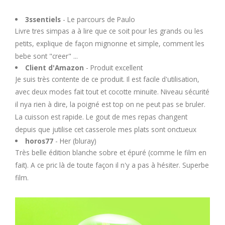
U
3ssentiels
- Le parcours de Paulo
Livre tres simpas a à lire que ce soit pour les grands ou les
V
petits, explique de façon mignonne et simple, comment les
bebe sont "creer" ...
W
Client d'Amazon
- Produit excellent
Je suis très contente de ce produit. Il est facile d'utilisation,
X
avec deux modes fait tout et cocotte minuite. Niveau sécurité
il nya rien à dire, la poigné est top on ne peut pas se bruler.
Y
La cuisson est rapide. Le gout de mes repas changent
depuis que jutilise cet casserole mes plats sont onctueux
horos77
- Her (bluray)
Z
Très belle édition blanche sobre et épuré (comme le film en
fait). A ce pric là de toute façon il n'y a pas à hésiter. Superbe
film.