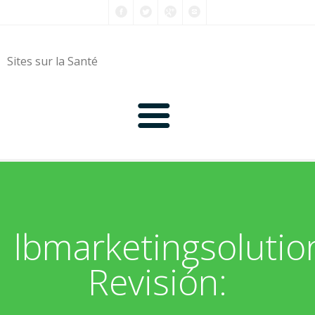
Sites sur la Santé
0-9
A
lbmarketingsolutio
B
Revisión:
C
D