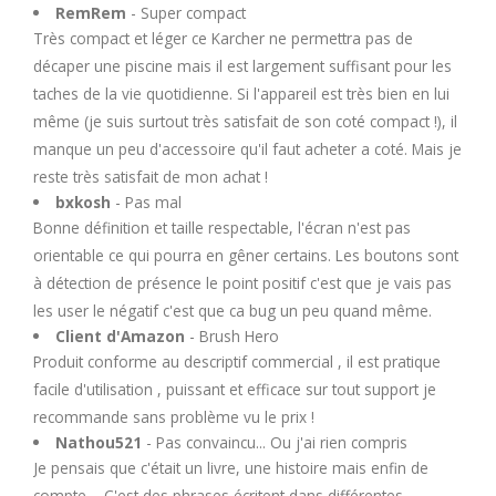
RemRem
- Super compact
Très compact et léger ce Karcher ne permettra pas de
décaper une piscine mais il est largement suffisant pour les
taches de la vie quotidienne. Si l'appareil est très bien en lui
même (je suis surtout très satisfait de son coté compact !), il
manque un peu d'accessoire qu'il faut acheter a coté. Mais je
reste très satisfait de mon achat !
bxkosh
- Pas mal
Bonne définition et taille respectable, l'écran n'est pas
orientable ce qui pourra en gêner certains. Les boutons sont
à détection de présence le point positif c'est que je vais pas
les user le négatif c'est que ca bug un peu quand même.
Client d'Amazon
- Brush Hero
Produit conforme au descriptif commercial , il est pratique
facile d'utilisation , puissant et efficace sur tout support je
recommande sans problème vu le prix !
Nathou521
- Pas convaincu... Ou j'ai rien compris
Je pensais que c'était un livre, une histoire mais enfin de
compte.... C'est des phrases écritent dans différentes