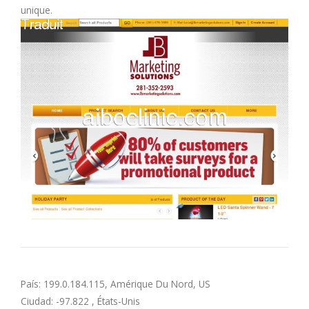
unique.
M
N
O
P
Q
R
S
T
País: 199.0.184.115, Amérique Du Nord, US
Ciudad: -97.822 , États-Unis