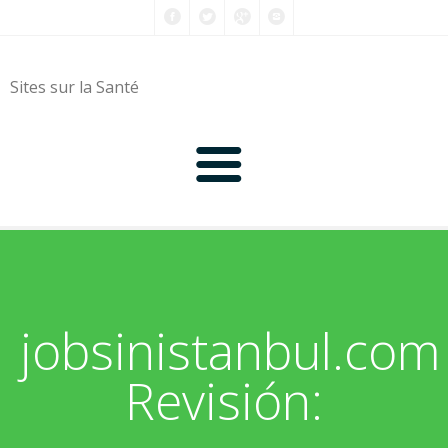
Sites sur la Santé
0-9
A
jobsinistanbul.com
B
Revisión:
C
D