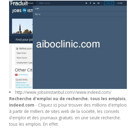
M
N
O
P
Q
R
http://www.jobsinistanbul.com//www.indeed.com/
Recherche d'emploi ou de recherche. tous les emplois.
Indeed.com
- Cliquez ici pour trouver des millions d'emplois
S
à partir de milliers de sites web de la société, les conseils
d'emploi et des journaux gratuits. en une seule recherche.
T
tous les emplois. En effet.