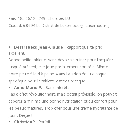
U
País: 185.26.124.249, L'Europe, LU
V
Ciudad: 6.0694 Le District de Luxembourg, Luxembourg
W
Destrebecq Jean-Claude
- Rapport qualité-prix
X
excellent.
Bonne petite tablette, sans devoir se ruiner pour l'acquérir.
Y
Jusqu'à présent, elle joue parfaitement son rôle. Même
notre petite fille d'à peine 4 ans l'a adoptée... La coque
Z
spécifique pour la tablette est très pratique.
Anne-Marie P.
- Sans intérêt .
Pas d'effet révolutionnaire mais c'était prévisible. on pouvait
espérer à minima une bonne hydratation et du confort pour
les peaux matures, Trop cher pour une crème hydratante de
jour . Déçue !
ChristianP
- Parfait