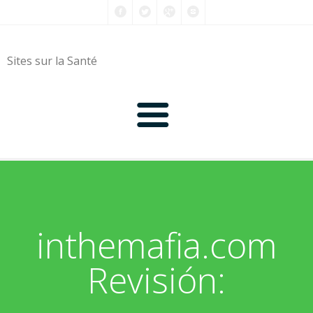
Sites sur la Santé
0-9
A
inthemafia.com
B
Revisión:
C
D