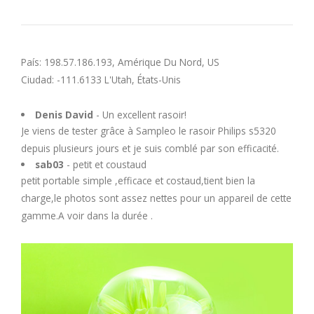
U
V
País: 198.57.186.193, Amérique Du Nord, US
Ciudad: -111.6133 L'Utah, États-Unis
W
Denis David
- Un excellent rasoir!
X
Je viens de tester grâce à Sampleo le rasoir Philips s5320
depuis plusieurs jours et je suis comblé par son efficacité.
Y
sab03
- petit et coustaud
petit portable simple ,efficace et costaud,tient bien la
charge,le photos sont assez nettes pour un appareil de cette
Z
gamme.A voir dans la durée .