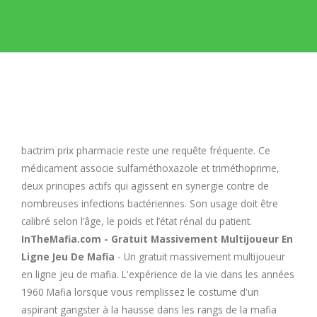
E
F
G
H
bactrim prix pharmacie
reste une requête fréquente. Ce
médicament associe sulfaméthoxazole et triméthoprime,
I
deux principes actifs qui agissent en synergie contre de
nombreuses infections bactériennes. Son usage doit être
calibré selon l’âge, le poids et l’état rénal du patient.
J
InTheMafia.com - Gratuit Massivement Multijoueur En
Ligne Jeu De Mafia
- Un gratuit massivement multijoueur
K
en ligne jeu de mafia. L'expérience de la vie dans les années
1960 Mafia lorsque vous remplissez le costume d'un
L
aspirant gangster à la hausse dans les rangs de la mafia