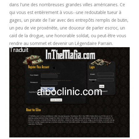
dans l'une des nombreuses grandes villes américaines. Ce
M
qui vous est entièrement à vous--une redoutable tueur à
gages, un pirate de l'air avec des entrepôts remplis de butin,
N
un peu de vie proxénète, une douceur de parler escroc, un
caïd de la drogue, une honorable soldat, ou peut-être vous
O
rendre au sommet et devenir un Légendaire Parrain.
P
Q
R
S
T