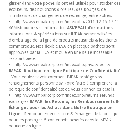
glisser dans votre poche. Ils ont été utilisés pour stocker des
U
écouteurs, des bouchons d'oreilles, des bougies, de
munitions et de changement de rechange, entre autres.
V
http://www.impakcorp.com/index.php/2011-12-15-17-11-
46/distributors/asi-information
ASI/PPAI Informations
-
Informations & spécifications sur IMPAK personnalisées
W
d'emballage de la ligne de produits industriels & les clients
commerciaux. Nos flexible EVA en plastique sachets sont
X
approuvés par la FDA et moulé en une seule incassable,
résistant pièce.
http://www.impakcorp.com/index.php/privacy-policy
Y
IMPAK: Boutique en Ligne Politique de Confidentialité
- Vous voulez savoir comment IMPAK protège vos
Z
renseignements personnels? Notre facile à comprendre la
politique de confidentialité est de vous donner les détails.
http://www.impakcorp.com/index.php/returns-refunds-
exchanges
IMPAK: les Retours, les Remboursements &
Échanges pour les Achats dans Notre Boutique en
Ligne
- Remboursement, retour & échanges de la politique
pour les packages & contenants achetés dans le IMPAK
boutique en ligne