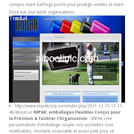
compris notre EarPlugz poche pour protège-oreilles et notre
M
Dose par Jour pilule organisateurs.
N
O
P
Q
R
S
http://www.impakcorp.com/index.php/2011-12-15-17-11-
46/about-us
IMPAK: emballages Flexibles Conçus pour
la Précision & faciliter l'Organisation
- IMPAK crée
T
personnalisée d'emballage souple: nos pochettes sont
réutilisables, résistant, incassable et assez petit pour se