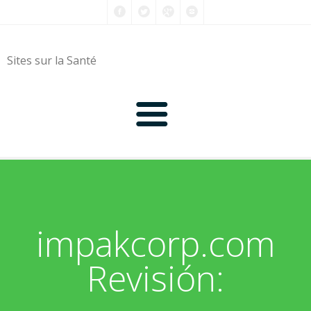
Sites sur la Santé
0-9
A
impakcorp.com
B
Revisión:
C
D