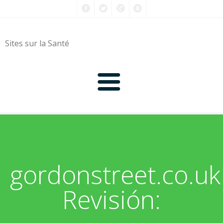
Sites sur la Santé
0-9
A
gordonstreet.co.uk
B
Revisión:
C
D