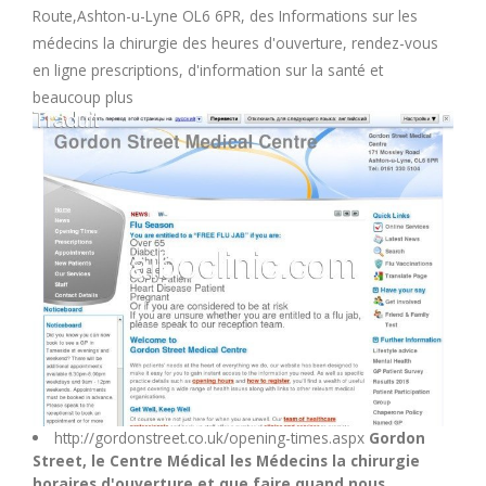
Route,Ashton-u-Lyne OL6 6PR, des Informations sur les
M
médecins la chirurgie des heures d'ouverture, rendez-vous
en ligne prescriptions, d'information sur la santé et
N
beaucoup plus
O
P
Q
R
S
http://gordonstreet.co.uk/opening-times.aspx
Gordon
T
Street, le Centre Médical les Médecins la chirurgie
horaires d'ouverture et que faire quand nous