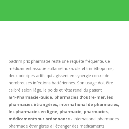
E
F
G
H
bactrim prix pharmacie
reste une requête fréquente. Ce
médicament associe sulfaméthoxazole et triméthoprime,
I
deux principes actifs qui agissent en synergie contre de
nombreuses infections bactériennes. Son usage doit être
calibré selon l’âge, le poids et l’état rénal du patient.
J
!#1-Pharmacie-Guide, pharmacies d'outre-mer, les
pharmacies étrangères, international de pharmacies,
K
les pharmacies en ligne, pharmacie, pharmacies,
médicaments sur ordonnance
- international pharmacies
L
pharmacie étrangères à l'étranger des médicaments