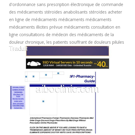
d'ordonnance sans prescription électronique de commande
M
des médicaments stéroïdes anabolisants stéroïdes acheter
en ligne de médicaments médicaments médicaments
N
médicaments illicites prévue médicaments consultation en
ligne consultations de médecin des médicaments de la
O
douleur chronique, les patients souffrant de douleurs pilules
P
Q
R
S
T