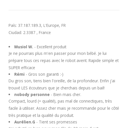
U
V
País: 37.187.189.3, L'Europe, FR
Ciudad: 2.3387 , France
W
Musiol W.
- Excellent produit
X
Je ne pourrais plus m'en passer pour mon bébé. Je lui
prépare tous ces repas avec le robot avent. Rapide simple et
Y
SUPER efficace
Rémi
- Gros son garanti :-)
Du gros son, tiens bien l'oreille, de la profondeur. Enfin j'ai
Z
trouvé LES écouteurs que je cherchais depuis un bail!
nobody personne
- Bien mais cher.
Compact, lourd (= qualité), pas mal de connectiques, très
facile à utiliser. Assez cher mais je recommande pour le côté
très pratique et la qualité du produit.
Aurélien.G
- Tient ses promesses