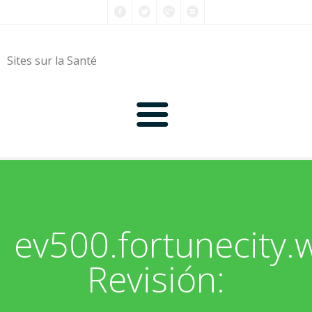
Sites sur la Santé
0-9
A
ev500.fortunecity.
B
Revisión:
C
D