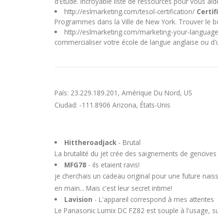
d'Étude. Incroyable liste de ressources pour vous aider 
http://eslmarketing.com/tesol-certification/
Certi
Programmes dans la Ville de New York. Trouver le b
http://eslmarketing.com/marketing-your-langua
commercialiser votre école de langue anglaise ou d'
País: 23.229.189.201, Amérique Du Nord, US
Ciudad: -111.8906 Arizona, États-Unis
Hittheroadjack
- Brutal
La brutalité du jet crée des saignements de gencives 
MFG78
- ils etaient ravis!
je cherchais un cadeau original pour une future naissan
en main... Mais c'est leur secret intime!
Lavision
- L'appareil correspond à mes attentes
Le Panasonic Lumix DC FZ82 est souple à l'usage, suf