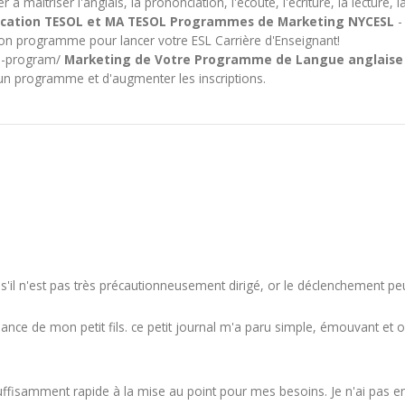
à maîtriser l'anglais, la prononciation, l'écoute, l'écriture, la lecture,
fication TESOL et MA TESOL Programmes de Marketing NYCESL
-
on programme pour lancer votre ESL Carrière d'Enseignant!
ge-program/
Marketing de Votre Programme de Langue anglaise 
un programme et d'augmenter les inscriptions.
s'il n'est pas très précautionneusement dirigé, or le déclenchement peu
ce de mon petit fils. ce petit journal m'a paru simple, émouvant et origi
fisamment rapide à la mise au point pour mes besoins. Je n'ai pas encor