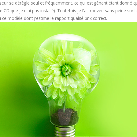
seur se dérègle seul et fréquemment, ce qui est gênant étant donné que j
r le CD que je n'ai pas installé). Toutefois je l'ai trouvée sans peine su
i ce modèle dont j'estime le rapport qualité prix correct.