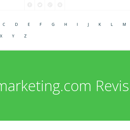
C
D
E
F
G
H
I
J
K
L
M
X
Y
Z
marketing.com Revis