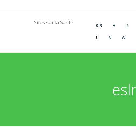
Sites sur la Santé
0-9
A
B
U
V
W
esl