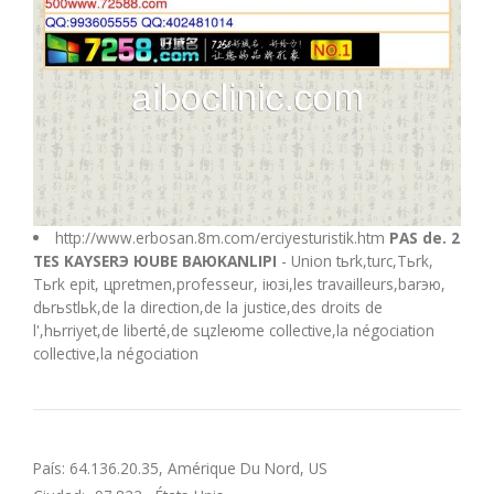
M
N
O
P
http://www.erbosan.8m.com/erciyesturistik.htm
PAS de. 2
TES KAYSERЭ ЮUBE BAЮKANLIРI
- Union tьrk,turc,Tьrk,
Q
Tьrk epit, црretmen,professeur, iюзi,les travailleurs,barэю,
dьrьstlьk,de la direction,de la justice,des droits de
l',hьrriyet,de liberté,de sцzleюme collective,la négociation
R
collective,la négociation
S
T
País: 64.136.20.35, Amérique Du Nord, US