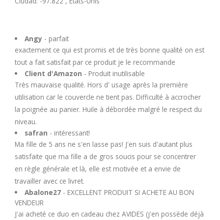
Ciudad: -97.822 , États-Unis
U
V
Angy
- parfait
exactement ce qui est promis et de très bonne qualité on est
W
tout a fait satisfait par ce produit je le recommande
Client d'Amazon
- Produit inutilisable
Très mauvaise qualité. Hors d' usage après la première
X
utilisation car le couvercle ne tient pas. Difficulté à accrocher
la poignée au panier. Huile à débordée malgré le respect du
Y
niveau.
safran
- intéressant!
Z
Ma fille de 5 ans ne s'en lasse pas! J'en suis d'autant plus
satisfaite que ma fille a de gros soucis pour se concentrer
en règle générale et là, elle est motivée et a envie de
travailler avec ce livret.
Abalone27
- EXCELLENT PRODUIT SI ACHETE AU BON
VENDEUR
J'ai acheté ce duo en cadeau chez AVIDES (j'en possède déjà