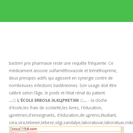
E
F
G
H
bactrim prix pharmacie
reste une requête fréquente. Ce
médicament associe sulfaméthoxazole et triméthoprime,
I
deux principes actifs qui agissent en synergie contre de
nombreuses infections bactériennes. Son usage doit être
calibré selon l’âge, le poids et l’état rénal du patient.
J
...::: L'ÉCOLE ERBOSA ЭLKЦРRETЭM :::...
- la cloche
d'école,les frais de scolarité,les livres, l'éducation,
K
црretmen,d'enseignants, d'éducation,de црrenci,étudiant,
sэra,sira,tebeюir,tebesir,silgi,sandalye,laboratuvar,laboratuar,
L