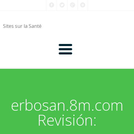
Sites sur la Santé
0-9
A
erbosan.8m.com
B
Revisión:
C
D