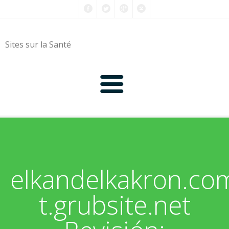
Sites sur la Santé
0-9
A
elkandelkakron.co
B
t.grubsite.net
C
D