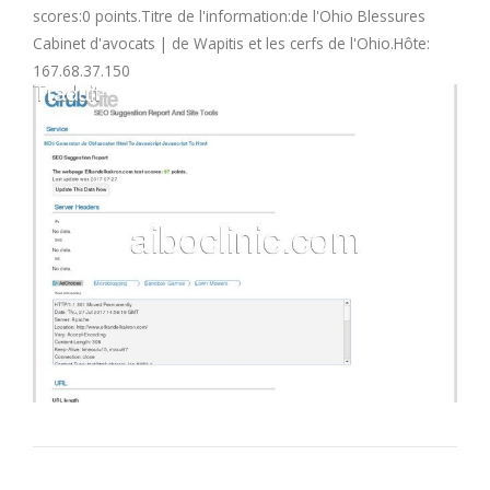
scores:0 points.Titre de l'information:de l'Ohio Blessures
M
Cabinet d'avocats | de Wapitis et les cerfs de l'Ohio.Hôte:
167.68.37.150
N
O
P
Q
R
S
T