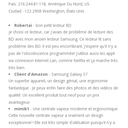
U
País: 216.244.81.118, Amérique Du Nord, US
Ciudad: -122.2908 Washington, États-Unis
V
Robertai
- bon petit lecteur BD
je choisi ce lecteur, car j'avais de problème de lecture des
W
BD avec mon ancien lecteur Samsung. Ce lecteur lit sans
problème des BD. Il est peu encombrant. J'espere qu'il n'y a
X
pas de l'obsolescence programmée! j'utilise aussi les appli
via connexion Internet Lan, comme Netflix et ça marche très
Y
très bien.
Client d'Amazon
- Samsung Galaxy S7
Un superbe appareil, un design génial, une ergonomie
Z
fantastique . Je peux enfin faire des photos et des vidéos de
qualité. Un excellent produit tout neuf pour un prix
avantageux
mimik1
- Une centrale vapeur moderne et ergonomique
Cette nouvelle centrale vapeur a vraiment un design
exceptionnel ! Elle est très simple d'utilisation puisqu'il n'y a