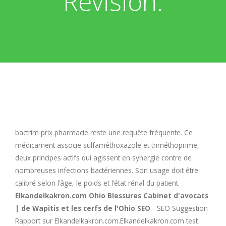
Revisión:
E
F
G
H
I
bactrim prix pharmacie
reste une requête fréquente. Ce
médicament associe sulfaméthoxazole et triméthoprime,
deux principes actifs qui agissent en synergie contre de
J
nombreuses infections bactériennes. Son usage doit être
calibré selon l’âge, le poids et l’état rénal du patient.
K
Elkandelkakron.com Ohio Blessures Cabinet d'avocats
| de Wapitis et les cerfs de l'Ohio SEO
- SEO Suggestion
L
Rapport sur Elkandelkakron.com.Elkandelkakron.com test