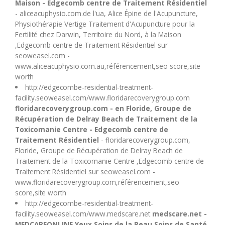
Maison - Edgecomb centre de Traitement Résidentiel
- aliceacuphysio.com.de l'ua, Alice Épine de l'Acupuncture,
Physiothérapie Vertige Traitement d'Acupuncture pour la
Fertilité chez Darwin, Territoire du Nord, à la Maison
,Edgecomb centre de Traitement Résidentiel sur
seoweasel.com -
www.aliceacuphysio.com.au,référencement,seo score,site
worth
http://edgecombe-residential-treatment-
facility.seoweasel.com/www.floridarecoverygroup.com
floridarecoverygroup.com - en Floride, Groupe de
Récupération de Delray Beach de Traitement de la
Toxicomanie Centre - Edgecomb centre de
Traitement Résidentiel
- floridarecoverygroup.com,
Floride, Groupe de Récupération de Delray Beach de
Traitement de la Toxicomanie Centre ,Edgecomb centre de
Traitement Résidentiel sur seoweasel.com -
www.floridarecoverygroup.com,référencement,seo
score,site worth
http://edgecombe-residential-treatment-
facility.seoweasel.com/www.medscare.net
medscare.net -
MEDCAREONLINE Yeux Soins de la Peau Soins de Santé