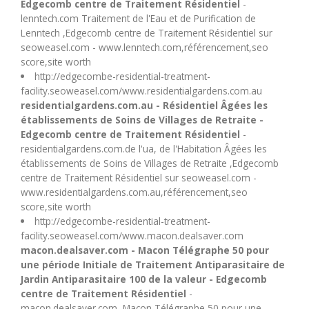
Edgecomb centre de Traitement Résidentiel
-
U
lenntech.com Traitement de l'Eau et de Purification de
Lenntech ,Edgecomb centre de Traitement Résidentiel sur
V
seoweasel.com - www.lenntech.com,référencement,seo
score,site worth
http://edgecombe-residential-treatment-
W
facility.seoweasel.com/www.residentialgardens.com.au
residentialgardens.com.au - Résidentiel Âgées les
établissements de Soins de Villages de Retraite -
X
Edgecomb centre de Traitement Résidentiel
-
residentialgardens.com.de l'ua, de l'Habitation Âgées les
Y
établissements de Soins de Villages de Retraite ,Edgecomb
centre de Traitement Résidentiel sur seoweasel.com -
www.residentialgardens.com.au,référencement,seo
Z
score,site worth
http://edgecombe-residential-treatment-
facility.seoweasel.com/www.macon.dealsaver.com
macon.dealsaver.com - Macon Télégraphe 50 pour
une période Initiale de Traitement Antiparasitaire de
Jardin Antiparasitaire 100 de la valeur - Edgecomb
centre de Traitement Résidentiel
-
macon.dealsaver.com, Macon Télégraphe 50 pour une