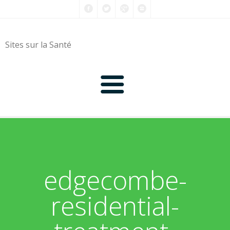
Sites sur la Santé
0-9
A
edgecombe-
B
residential-
C
D