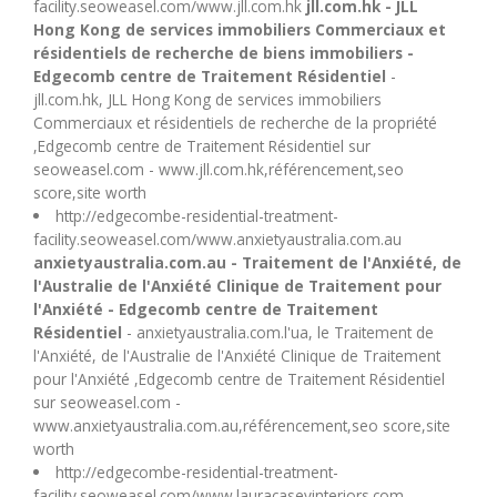
facility.seoweasel.com/www.jll.com.hk
jll.com.hk - JLL
Hong Kong de services immobiliers Commerciaux et
résidentiels de recherche de biens immobiliers -
Edgecomb centre de Traitement Résidentiel
-
jll.com.hk, JLL Hong Kong de services immobiliers
Commerciaux et résidentiels de recherche de la propriété
,Edgecomb centre de Traitement Résidentiel sur
seoweasel.com - www.jll.com.hk,référencement,seo
score,site worth
http://edgecombe-residential-treatment-
facility.seoweasel.com/www.anxietyaustralia.com.au
anxietyaustralia.com.au - Traitement de l'Anxiété, de
l'Australie de l'Anxiété Clinique de Traitement pour
l'Anxiété - Edgecomb centre de Traitement
Résidentiel
- anxietyaustralia.com.l'ua, le Traitement de
l'Anxiété, de l'Australie de l'Anxiété Clinique de Traitement
pour l'Anxiété ,Edgecomb centre de Traitement Résidentiel
sur seoweasel.com -
www.anxietyaustralia.com.au,référencement,seo score,site
worth
http://edgecombe-residential-treatment-
facility.seoweasel.com/www.lauracaseyinteriors.com