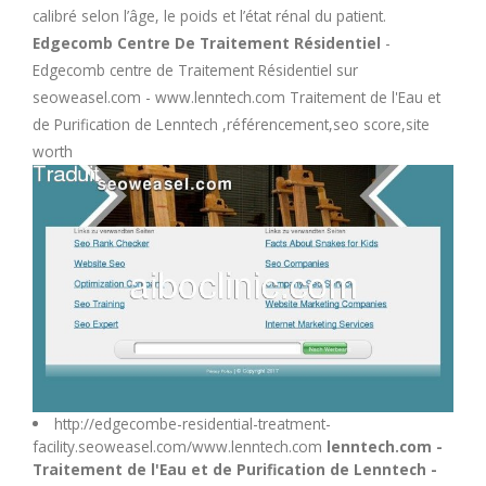
calibré selon l’âge, le poids et l’état rénal du patient.
M
Edgecomb Centre De Traitement Résidentiel
-
Edgecomb centre de Traitement Résidentiel sur
N
seoweasel.com - www.lenntech.com Traitement de l'Eau et
de Purification de Lenntech ,référencement,seo score,site
O
worth
P
Q
R
S
http://edgecombe-residential-treatment-
T
facility.seoweasel.com/www.lenntech.com
lenntech.com -
Traitement de l'Eau et de Purification de Lenntech -