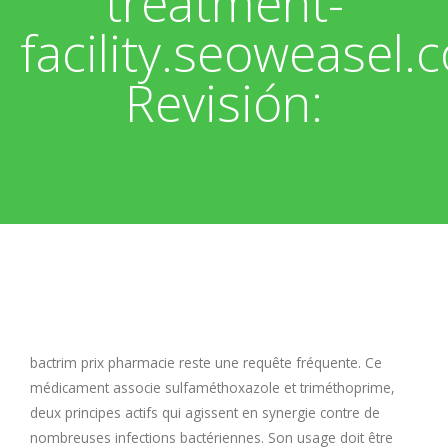
treatment-
facility.seoweasel.
E
Revisión:
F
G
H
I
J
bactrim prix pharmacie
reste une requête fréquente. Ce
K
médicament associe sulfaméthoxazole et triméthoprime,
deux principes actifs qui agissent en synergie contre de
L
nombreuses infections bactériennes. Son usage doit être