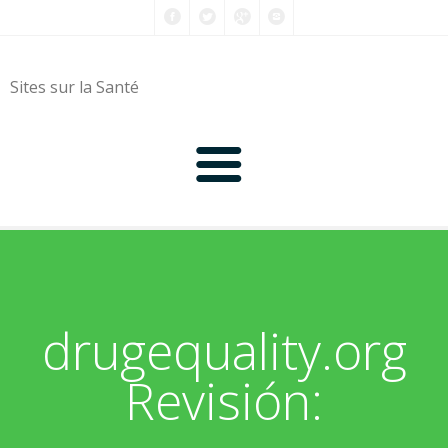
Sites sur la Santé
0-9
A
drugequality.org
B
Revisión:
C
D