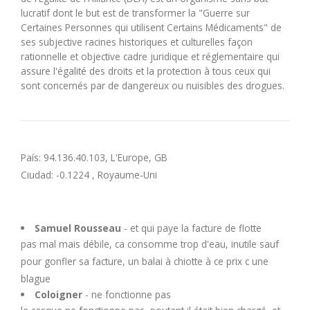
U
lucratif dont le but est de transformer la "Guerre sur
Certaines Personnes qui utilisent Certains Médicaments" de
ses subjective racines historiques et culturelles façon
V
rationnelle et objective cadre juridique et réglementaire qui
assure l'égalité des droits et la protection à tous ceux qui
W
sont concernés par de dangereux ou nuisibles des drogues.
X
País: 94.136.40.103, L'Europe, GB
Y
Ciudad: -0.1224 , Royaume-Uni
Z
Samuel Rousseau
- et qui paye la facture de flotte
pas mal mais débile, ca consomme trop d'eau, inutile sauf
pour gonfler sa facture, un balai à chiotte à ce prix c une
blague
Coloigner
- ne fonctionne pas