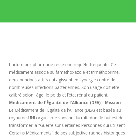
E
F
G
H
bactrim prix pharmacie
reste une requête fréquente. Ce
médicament associe sulfaméthoxazole et triméthoprime,
I
deux principes actifs qui agissent en synergie contre de
nombreuses infections bactériennes. Son usage doit être
calibré selon l’âge, le poids et l’état rénal du patient.
J
Médicament de l'Égalité de l'Alliance (DEA) - Mission
-
Le Médicament de l'Égalité de l'Alliance (DEA) est basée au
K
royaume-UNI organisme sans but lucratif dont le but est de
transformer la "Guerre sur Certaines Personnes qui utilisent
L
Certains Médicaments" de ses subjective racines historiques