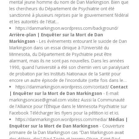
mental jeune homme du nom de Dan Markingson. Bien que
U
les chercheurs du Département de Psychiatrie ont été
sanctionné à plusieurs reprises par le gouvernement fédéral
V
et les autorités de l'état…
https://danmarkingson.wordpress.com/background/
Arrière-plan | Enquêter sur la Mort de Dan
W
Markingson
- Les événements entourant le suicide de Dan
Markingson dans un essai clinique à l'Université du
Minnesota, du Département de Psychiatrie peut être
X
alarmant, mais ils ne sont pas nouvelles. Dans les années
1990, quand l'université a été son chemin vers un paralysant
Y
de probation par les Instituts Nationaux de la Santé pour
encore un autre épisode de l'inconduite (cette fois dans le…
https://danmarkingson.wordpress.com/contact/
Contact
Z
| Enquêter sur la Mort de Dan Markingson
- E-mail:
markingsoncase@gmail.com
visitez Aussi la Communauté
de l'Alliance pour l'Éthique dans le Minnesota Psychiatrie sur
Facebook Télécharger les flyers pour la pétition ici et ici.
https://danmarkingson.wordpress.com/media/
Médias |
Enquêter sur la Mort de Dan Markingson
- Couverture
primaire de la Dan Markingson cas "Dan Markingson avait
des délires, des" Paul Tosto et Jeremy Olson, Saint-Paul