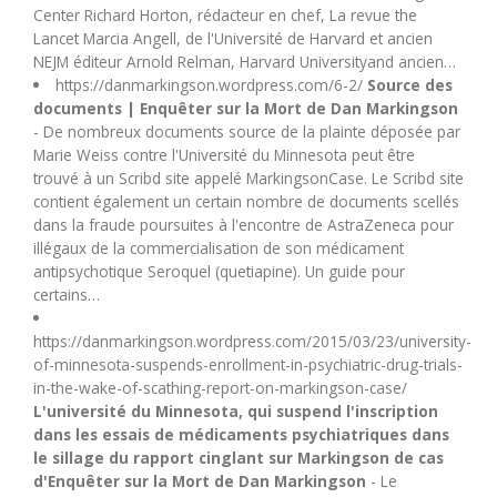
Center Richard Horton, rédacteur en chef, La revue the
Lancet Marcia Angell, de l'Université de Harvard et ancien
NEJM éditeur Arnold Relman, Harvard Universityand ancien…
https://danmarkingson.wordpress.com/6-2/
Source des
documents | Enquêter sur la Mort de Dan Markingson
- De nombreux documents source de la plainte déposée par
Marie Weiss contre l'Université du Minnesota peut être
trouvé à un Scribd site appelé MarkingsonCase. Le Scribd site
contient également un certain nombre de documents scellés
dans la fraude poursuites à l'encontre de AstraZeneca pour
illégaux de la commercialisation de son médicament
antipsychotique Seroquel (quetiapine). Un guide pour
certains…
https://danmarkingson.wordpress.com/2015/03/23/university-
of-minnesota-suspends-enrollment-in-psychiatric-drug-trials-
in-the-wake-of-scathing-report-on-markingson-case/
L'université du Minnesota, qui suspend l'inscription
dans les essais de médicaments psychiatriques dans
le sillage du rapport cinglant sur Markingson de cas
d'Enquêter sur la Mort de Dan Markingson
- Le