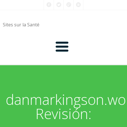
Sites sur la Santé
0-9
A
danmarkingson.wo
B
Revisión:
C
D