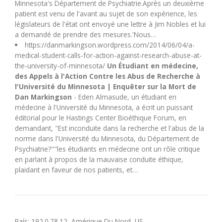
Minnesota's Département de Psychiatrie.Après un deuxième
patient est venu de l'avant au sujet de son expérience, les
législateurs de l'état ont envoyé une lettre à Jim Nobles et lui
a demandé de prendre des mesures.'Nous…
https://danmarkingson.wordpress.com/2014/06/04/a-
medical-student-calls-for-action-against-research-abuse-at-
the-university-of-minnesota/
Un Étudiant en médecine,
des Appels à l'Action Contre les Abus de Recherche à
l'Université du Minnesota | Enquêter sur la Mort de
Dan Markingson
- Eden Almasude, un étudiant en
médecine à l'Université du Minnesota, a écrit un puissant
éditorial pour le Hastings Center Bioéthique Forum, en
demandant, "Est inconduite dans la recherche et l'abus de la
norme dans l'Université du Minnesota, du Département de
Psychiatrie?""les étudiants en médecine ont un rôle critique
en parlant à propos de la mauvaise conduite éthique,
plaidant en faveur de nos patients, et…
País: 192.0.78.12, Amérique Du Nord, US