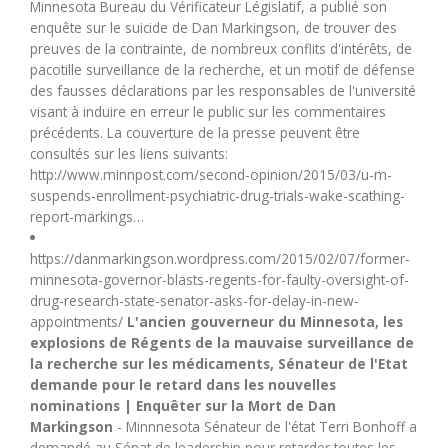
Minnesota Bureau du Vérificateur Législatif, a publié son
enquête sur le suicide de Dan Markingson, de trouver des
preuves de la contrainte, de nombreux conflits d'intérêts, de
pacotille surveillance de la recherche, et un motif de défense
des fausses déclarations par les responsables de l'université
visant à induire en erreur le public sur les commentaires
précédents. La couverture de la presse peuvent être
consultés sur les liens suivants:
http://www.minnpost.com/second-opinion/2015/03/u-m-
suspends-enrollment-psychiatric-drug-trials-wake-scathing-
report-markings…
https://danmarkingson.wordpress.com/2015/02/07/former-
minnesota-governor-blasts-regents-for-faulty-oversight-of-
drug-research-state-senator-asks-for-delay-in-new-
appointments/
L'ancien gouverneur du Minnesota, les
explosions de Régents de la mauvaise surveillance de
la recherche sur les médicaments, Sénateur de l'Etat
demande pour le retard dans les nouvelles
nominations | Enquêter sur la Mort de Dan
Markingson
- Minnnesota Sénateur de l'état Terri Bonhoff a
demandé au Sénat de leadership pour retarder toutes les