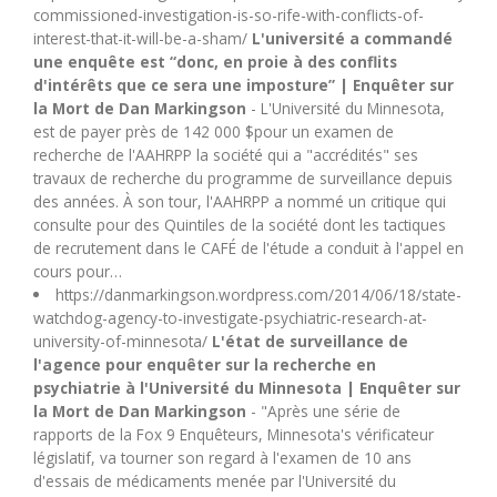
commissioned-investigation-is-so-rife-with-conflicts-of-
interest-that-it-will-be-a-sham/
L'université a commandé
une enquête est “donc, en proie à des conflits
d'intérêts que ce sera une imposture” | Enquêter sur
la Mort de Dan Markingson
- L'Université du Minnesota,
est de payer près de 142 000 $pour un examen de
recherche de l'AAHRPP la société qui a "accrédités" ses
travaux de recherche du programme de surveillance depuis
des années. À son tour, l'AAHRPP a nommé un critique qui
consulte pour des Quintiles de la société dont les tactiques
de recrutement dans le CAFÉ de l'étude a conduit à l'appel en
cours pour…
https://danmarkingson.wordpress.com/2014/06/18/state-
watchdog-agency-to-investigate-psychiatric-research-at-
university-of-minnesota/
L'état de surveillance de
l'agence pour enquêter sur la recherche en
psychiatrie à l'Université du Minnesota | Enquêter sur
la Mort de Dan Markingson
- "Après une série de
rapports de la Fox 9 Enquêteurs, Minnesota's vérificateur
législatif, va tourner son regard à l'examen de 10 ans
d'essais de médicaments menée par l'Université du