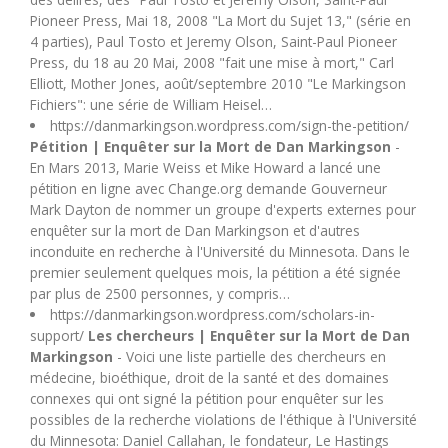
Pioneer Press, Mai 18, 2008 "La Mort du Sujet 13," (série en
4 parties), Paul Tosto et Jeremy Olson, Saint-Paul Pioneer
Press, du 18 au 20 Mai, 2008 "fait une mise à mort," Carl
Elliott, Mother Jones, août/septembre 2010 "Le Markingson
Fichiers": une série de William Heisel…
https://danmarkingson.wordpress.com/sign-the-petition/
Pétition | Enquêter sur la Mort de Dan Markingson
-
En Mars 2013, Marie Weiss et Mike Howard a lancé une
pétition en ligne avec Change.org demande Gouverneur
Mark Dayton de nommer un groupe d'experts externes pour
enquêter sur la mort de Dan Markingson et d'autres
inconduite en recherche à l'Université du Minnesota. Dans le
premier seulement quelques mois, la pétition a été signée
par plus de 2500 personnes, y compris…
https://danmarkingson.wordpress.com/scholars-in-
support/
Les chercheurs | Enquêter sur la Mort de Dan
Markingson
- Voici une liste partielle des chercheurs en
médecine, bioéthique, droit de la santé et des domaines
connexes qui ont signé la pétition pour enquêter sur les
possibles de la recherche violations de l'éthique à l'Université
du Minnesota: Daniel Callahan, le fondateur, Le Hastings