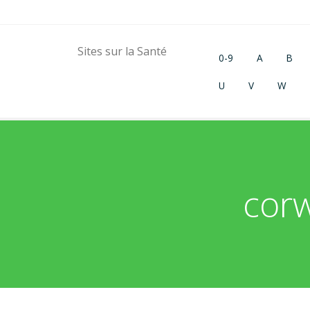
Sites sur la Santé
0-9
A
B
U
V
W
corw