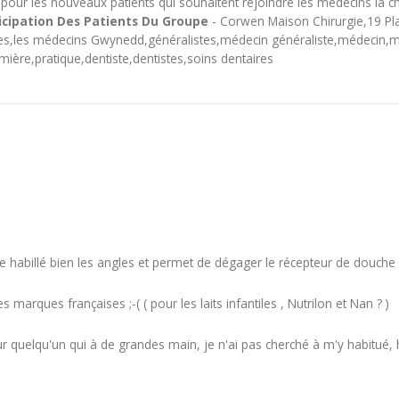
our les nouveaux patients qui souhaitent rejoindre les médecins la ch
icipation Des Patients Du Groupe
- Corwen Maison Chirurgie,19 P
s,les médecins Gwynedd,généralistes,médecin généraliste,médecin,mé
mière,pratique,dentiste,dentistes,soins dentaires
 elle habillé bien les angles et permet de dégager le récepteur de douche
 marques françaises ;-( ( pour les laits infantiles , Nutrilon et Nan ? )
pour quelqu'un qui à de grandes main, je n'ai pas cherché à m'y habi