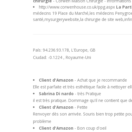
chirurgie
- Corwen Maison Chirurgie - Informations p
http://www.corwenhouse.co.uk/ppg.aspx
La Part
médecins 19 Place du Marché,les médecins Penygroe
santé,mysurgerywebsite,la chirurgie de site web,infir
País: 94.236.93.178, L'Europe, GB
Ciudad: -0.1224 , Royaume-Uni
Client d'Amazon
- Achat que je recommande
Elle est parfaite et très esthétique facile à nettoyer
Sabrina Di nardo
- très Pratique
il est très pratique. Dommage qu'il ne contient que des
Client d'Amazon
- Petite
Renvoyer dès son arrivée. Souris bien trop petite 
problème
Client d'Amazon
- Bon coup d'oeil