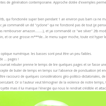
ttentes de génération contemporaine. Approche dotée d'exemples perm
ema 1tb, qui fonctionée super bien pendant 1 an environ puis bam ca ne m
onc jai commandé un dd "cyclone" qui ne fonctioné pas de tout (je pens
as rembourser amazon...........), et jai commandé ce "we silver" 2tb model
n, et ce une grosse m***de....le menu super moche, toute est hyper lent
ble optique numérique. les basses sont peut être un peu faibles.
 .... pages !
ourrait rebuter prenne le temps de lire quelques pages et se fasse une 
cepte de buter de temps en temps sur l'absence de ponctuation (et enco
 être raccourci de quelques considérations géo-politico-dictatoriales, d
rcutant. Or si l'auteur veut témoigner de la violence de notre temps, 
rojette mais il lui manque l'énergie qui nous le rendrait crédible et attac