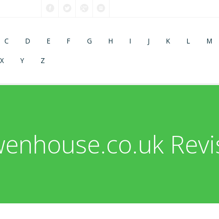
C
D
E
F
G
H
I
J
K
L
M
X
Y
Z
enhouse.co.uk Revi