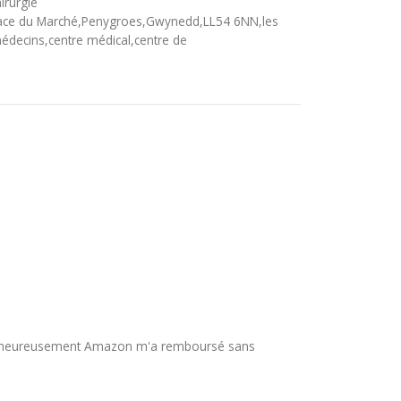
irurgie
lace du Marché,Penygroes,Gwynedd,LL54 6NN,les
decins,centre médical,centre de
tué, heureusement Amazon m'a remboursé sans