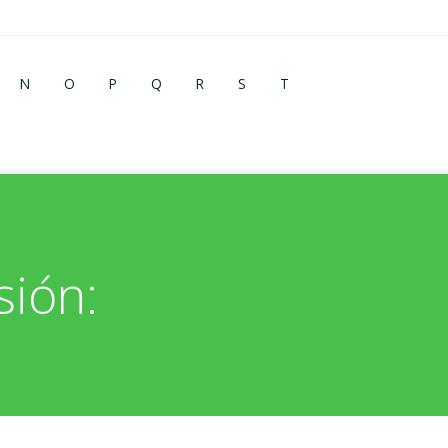
N
O
P
Q
R
S
T
sión: