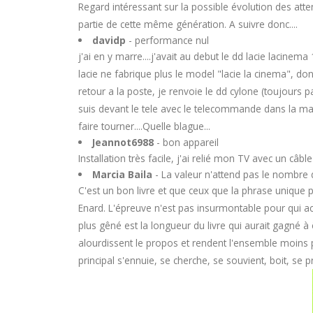
Regard intéressant sur la possible évolution des a
partie de cette même génération. A suivre donc....
davidp
- performance nul
j'ai en y marre....j'avait au debut le dd lacie lacin
lacie ne fabrique plus le model "lacie la cinema", d
retour a la poste, je renvoie le dd cylone (toujours p
suis devant le tele avec le telecommande dans la mai
faire tourner....Quelle blague...
Jeannot6988
- bon appareil
Installation très facile, j'ai relié mon TV avec un câ
Marcia Baila
- La valeur n'attend pas le nombre de
C'est un bon livre et que ceux que la phrase unique p
Enard. L'épreuve n'est pas insurmontable pour qui ac
plus gêné est la longueur du livre qui aurait gagné à
alourdissent le propos et rendent l'ensemble moins pe
principal s'ennuie, se cherche, se souvient, boit, se p