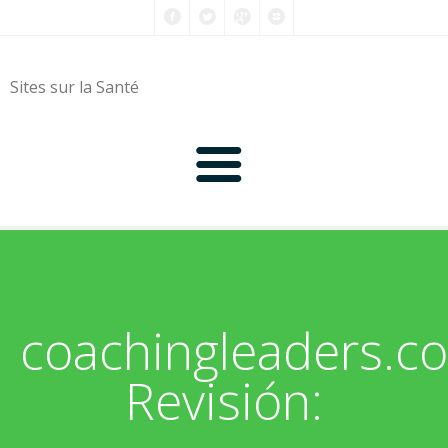
Sites sur la Santé
0-9
A
coachingleaders.c
B
Revisión:
C
D