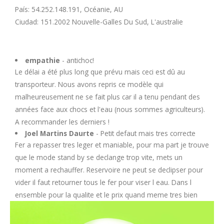
U
País: 54.252.148.191, Océanie, AU
Ciudad: 151.2002 Nouvelle-Galles Du Sud, L'australie
V
empathie
- antichoc!
W
Le délai a été plus long que prévu mais ceci est dû au
transporteur. Nous avons repris ce modèle qui
X
malheureusement ne se fait plus car il a tenu pendant des
années face aux chocs et l'eau (nous sommes agriculteurs).
Y
A recommander les derniers !
Joel Martins Daurte
- Petit defaut mais tres correcte
Z
Fer a repasser tres leger et maniable, pour ma part je trouve
que le mode stand by se declange trop vite, mets un
moment a rechauffer. Reservoire ne peut se declipser pour
vider il faut retourner tous le fer pour viser l eau. Dans l
ensemble pour la qualite et le prix quand meme tres bien