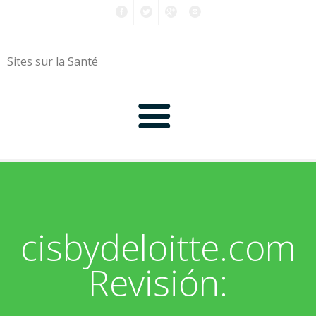
Sites sur la Santé
0-9
A
cisbydeloitte.com
B
Revisión:
C
D