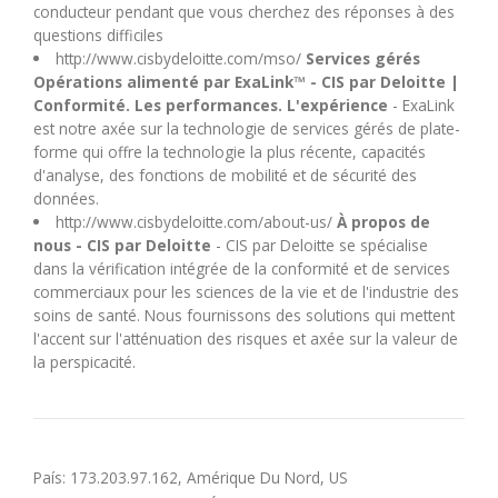
conducteur pendant que vous cherchez des réponses à des
U
questions difficiles
http://www.cisbydeloitte.com/mso/
Services gérés
V
Opérations alimenté par ExaLink™ - CIS par Deloitte |
Conformité. Les performances. L'expérience
- ExaLink
est notre axée sur la technologie de services gérés de plate-
W
forme qui offre la technologie la plus récente, capacités
d'analyse, des fonctions de mobilité et de sécurité des
X
données.
http://www.cisbydeloitte.com/about-us/
À propos de
nous - CIS par Deloitte
- CIS par Deloitte se spécialise
Y
dans la vérification intégrée de la conformité et de services
commerciaux pour les sciences de la vie et de l'industrie des
Z
soins de santé. Nous fournissons des solutions qui mettent
l'accent sur l'atténuation des risques et axée sur la valeur de
la perspicacité.
País: 173.203.97.162, Amérique Du Nord, US