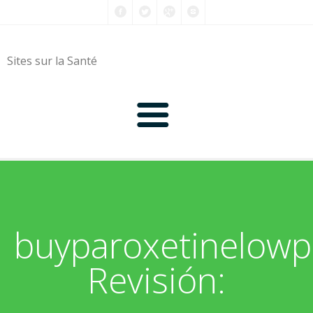
Sites sur la Santé
0-9
A
buyparoxetinelowp
B
Revisión:
C
D