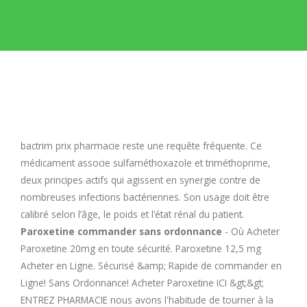
E
F
G
H
bactrim prix pharmacie
reste une requête fréquente. Ce
médicament associe sulfaméthoxazole et triméthoprime,
I
deux principes actifs qui agissent en synergie contre de
nombreuses infections bactériennes. Son usage doit être
calibré selon l’âge, le poids et l’état rénal du patient.
J
Paroxetine commander sans ordonnance
- Où Acheter
Paroxetine 20mg en toute sécurité. Paroxetine 12,5 mg
K
Acheter en Ligne. Sécurisé &amp; Rapide de commander en
Ligne! Sans Ordonnance! Acheter Paroxetine ICI &gt;&gt;
L
ENTREZ PHARMACIE nous avons l'habitude de tourner à la