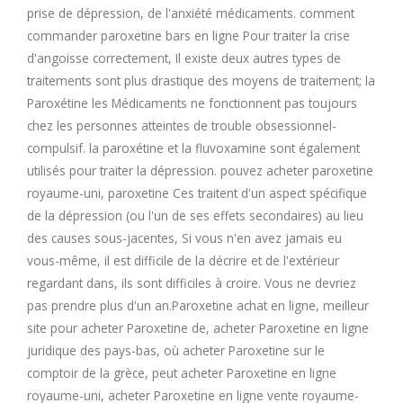
prise de dépression, de l'anxiété médicaments. comment
M
commander paroxetine bars en ligne Pour traiter la crise
d'angoisse correctement, Il existe deux autres types de
N
traitements sont plus drastique des moyens de traitement; la
Paroxétine les Médicaments ne fonctionnent pas toujours
O
chez les personnes atteintes de trouble obsessionnel-
compulsif. la paroxétine et la fluvoxamine sont également
utilisés pour traiter la dépression. pouvez acheter paroxetine
P
royaume-uni, paroxetine Ces traitent d'un aspect spécifique
de la dépression (ou l'un de ses effets secondaires) au lieu
Q
des causes sous-jacentes, Si vous n'en avez jamais eu
vous-même, il est difficile de la décrire et de l'extérieur
R
regardant dans, ils sont difficiles à croire. Vous ne devriez
pas prendre plus d'un an.Paroxetine achat en ligne, meilleur
S
site pour acheter Paroxetine de, acheter Paroxetine en ligne
juridique des pays-bas, où acheter Paroxetine sur le
T
comptoir de la grèce, peut acheter Paroxetine en ligne
royaume-uni, acheter Paroxetine en ligne vente royaume-