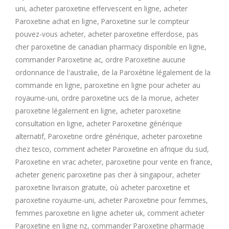
U
uni, acheter paroxetine effervescent en ligne, acheter
Paroxetine achat en ligne, Paroxetine sur le compteur
pouvez-vous acheter, acheter paroxetine efferdose, pas
V
cher paroxetine de canadian pharmacy disponible en ligne,
commander Paroxetine ac, ordre Paroxetine aucune
W
ordonnance de l'australie, de la Paroxétine légalement de la
commande en ligne, paroxetine en ligne pour acheter au
X
royaume-uni, ordre paroxetine ucs de la morue, acheter
paroxetine légalement en ligne, acheter paroxetine
Y
consultation en ligne, acheter Paroxetine générique
alternatif, Paroxetine ordre générique, acheter paroxetine
Z
chez tesco, comment acheter Paroxetine en afrique du sud,
Paroxetine en vrac acheter, paroxetine pour vente en france,
acheter generic paroxetine pas cher à singapour, acheter
paroxetine livraison gratuite, où acheter paroxetine et
paroxetine royaume-uni, acheter Paroxetine pour femmes,
femmes paroxetine en ligne acheter uk, comment acheter
Paroxetine en ligne nz, commander Paroxetine pharmacie