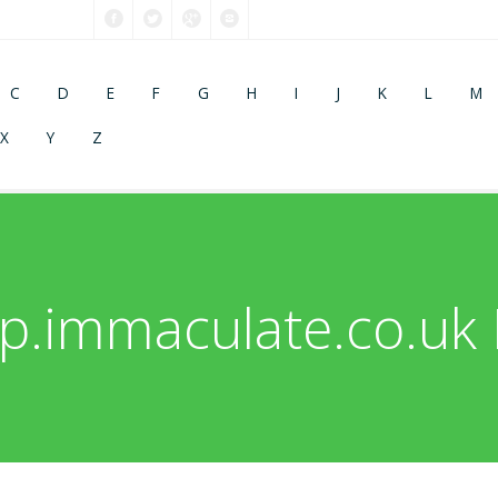
C
D
E
F
G
H
I
J
K
L
M
X
Y
Z
p.immaculate.co.uk 