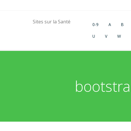
Sites sur la Santé
0-9
A
B
U
V
W
bootstra