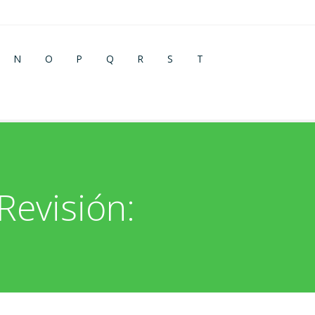
N
O
P
Q
R
S
T
Revisión: