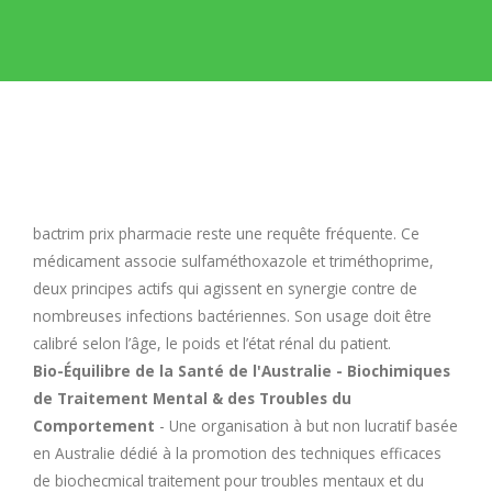
E
F
G
H
bactrim prix pharmacie
reste une requête fréquente. Ce
médicament associe sulfaméthoxazole et triméthoprime,
I
deux principes actifs qui agissent en synergie contre de
nombreuses infections bactériennes. Son usage doit être
calibré selon l’âge, le poids et l’état rénal du patient.
J
Bio-Équilibre de la Santé de l'Australie - Biochimiques
de Traitement Mental & des Troubles du
K
Comportement
- Une organisation à but non lucratif basée
en Australie dédié à la promotion des techniques efficaces
L
de biochecmical traitement pour troubles mentaux et du