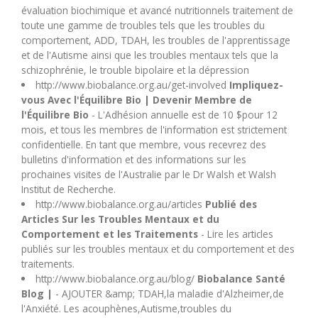
U
évaluation biochimique et avancé nutritionnels traitement de
toute une gamme de troubles tels que les troubles du
comportement, ADD, TDAH, les troubles de l'apprentissage
V
et de l'Autisme ainsi que les troubles mentaux tels que la
schizophrénie, le trouble bipolaire et la dépression
http://www.biobalance.org.au/get-involved
Impliquez-
W
vous Avec l'Équilibre Bio | Devenir Membre de
l'Équilibre Bio
- L'Adhésion annuelle est de 10 $pour 12
X
mois, et tous les membres de l'information est strictement
confidentielle. En tant que membre, vous recevrez des
bulletins d'information et des informations sur les
Y
prochaines visites de l'Australie par le Dr Walsh et Walsh
Institut de Recherche.
Z
http://www.biobalance.org.au/articles
Publié des
Articles Sur les Troubles Mentaux et du
Comportement et les Traitements
- Lire les articles
publiés sur les troubles mentaux et du comportement et des
traitements.
http://www.biobalance.org.au/blog/
Biobalance Santé
Blog |
- AJOUTER &amp; TDAH,la maladie d'Alzheimer,de
l'Anxiété. Les acouphènes,Autisme,troubles du