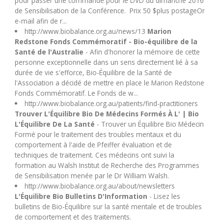
pour passer une commande pour le DVD du dimanche 2016
de Sensibilisation de la Conférence. Prix 50 $plus postageOr
e-mail afin de r...
http://www.biobalance.org.au/news/13
Marion
Redstone Fonds Commémoratif - Bio-équilibre de la
Santé de l'Australie
- Afin d'honorer la mémoire de cette
personne exceptionnelle dans un sens directement lié à sa
durée de vie s'efforce, Bio-Équilibre de la Santé de
l'Association a décidé de mettre en place le Marion Redstone
Fonds Commémoratif. Le Fonds de w...
http://www.biobalance.org.au/patients/find-practitioners
Trouver L'Équilibre Bio De Médecins Formés À L' | Bio
L'Équilibre De La Santé
- Trouver un Équilibre Bio Médecin
Formé pour le traitement des troubles mentaux et du
comportement à l'aide de Pfeiffer évaluation et de
techniques de traitement. Ces médecins ont suivi la
formation au Walsh Institut de Recherche des Programmes
de Sensibilisation menée par le Dr William Walsh.
http://www.biobalance.org.au/about/newsletters
L'Équilibre Bio Bulletins D'Information
- Lisez les
bulletins de Bio-Équilibre sur la santé mentale et de troubles
de comportement et des traitements.