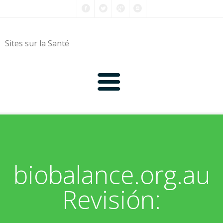
Sites sur la Santé
0-9
A
biobalance.org.au
B
Revisión:
C
D