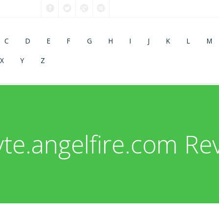
C
D
E
F
G
H
I
J
K
L
M
X
Y
Z
te.angelfire.com Rev