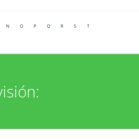
N
O
P
Q
R
S
T
isión: