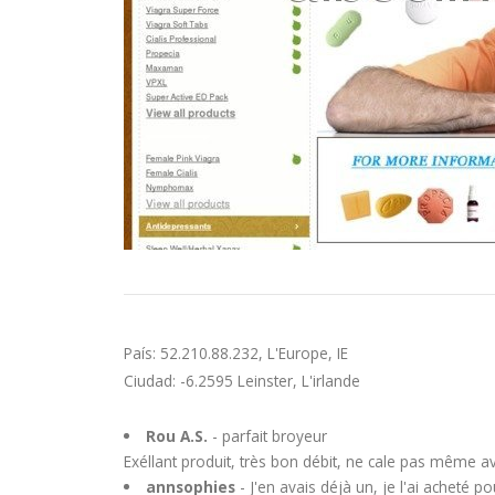
País: 52.210.88.232, L'Europe, IE
Ciudad: -6.2595 Leinster, L'irlande
Rou A.S.
- parfait broyeur
Exéllant produit, très bon débit, ne cale pas même a
annsophies
- J'en avais déjà un, je l'ai acheté pou