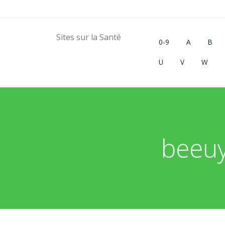
Sites sur la Santé
0-9
A
B
U
V
W
beeuy